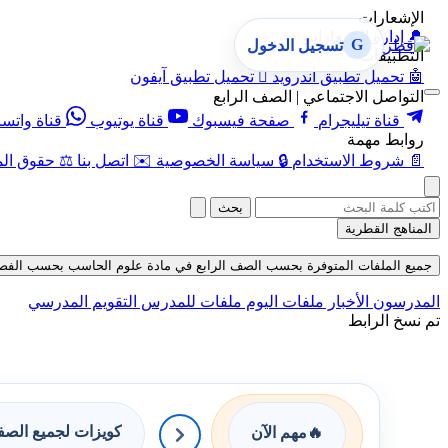
الإشعارات
🔔
إدارة الإشعارات
G
تسجيل الدخول
التطبيقات
🤖
تحميل تطبيق أندرويد

تحميل تطبيق آيفون
التواصل الاجتماعي | الصف الرابع
قناة تيليجرام
صفحة فيسبوك
قناة يوتيوب
قناة واتس
روابط مهمة
📄
شروط الاستخدام
🔒
سياسة الخصوصية
✉️
اتصل بنا
⚖️
حقوق الم
بحث
المناهج القطرية
جميع الملفات المتوفرة بحسب الصف الرابع في مادة علوم الحاسب بحسب الفصل الثان
المدرسون
الأخبار
ملفات اليوم
ملفات للمدرس
التقويم المدرسي
تم نسخ الرابط
كويزات لجميع الص
🔥
مهم الآن