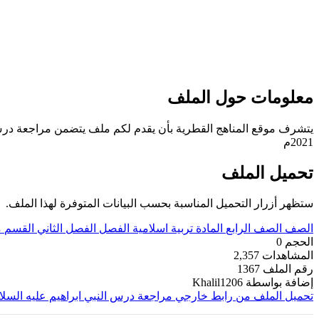
معلومات حول الملف
يتشرف موقع المناهج القطرية بأن يقدم لكم ملف يتضمن مراجعة درس النب
2021م
تحميل الملف
ستظهر أزرار التحميل المناسبة بحسب البيانات المتوفرة لهذا الملف.
الصف
الصف الرابع
المادة
تربية اسلامية
الفصل
الفصل الثاني
القسم
م
الحجم
0
المشاهدات
2,357
رقم الملف
1367
إضافة بواسطة
Khalil1206
تحميل الملف من رابط خارجي
مراجعة درس النبي ابراهيم عليه السلا