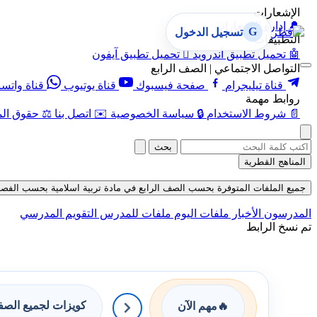
الإشعارات
🔔
إدارة الإشعارات
G
تسجيل الدخول
التطبيقات
🤖
تحميل تطبيق أندرويد

تحميل تطبيق آيفون
التواصل الاجتماعي | الصف الرابع
قناة تيليجرام
صفحة فيسبوك
قناة يوتيوب
قناة واتس
روابط مهمة
📄
شروط الاستخدام
🔒
سياسة الخصوصية
✉️
اتصل بنا
⚖️
حقوق الم
بحث
المناهج القطرية
جميع الملفات المتوفرة بحسب الصف الرابع في مادة تربية اسلامية بحسب الفصل الثان
المدرسون
الأخبار
ملفات اليوم
ملفات للمدرس
التقويم المدرسي
تم نسخ الرابط
كويزات لجميع الص
🔥
مهم الآن