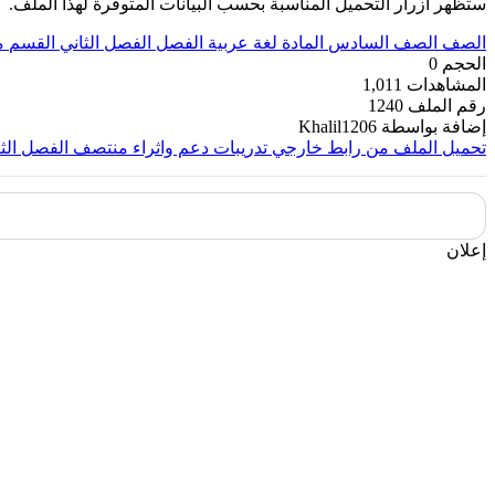
ستظهر أزرار التحميل المناسبة بحسب البيانات المتوفرة لهذا الملف.
الصف
الصف السادس
المادة
لغة عربية
الفصل
الفصل الثاني
القسم
م
الحجم
0
المشاهدات
1,011
رقم الملف
1240
إضافة بواسطة
Khalil1206
تحميل الملف من رابط خارجي
تدريبات دعم واثراء منتصف الفصل الثا
إعلان