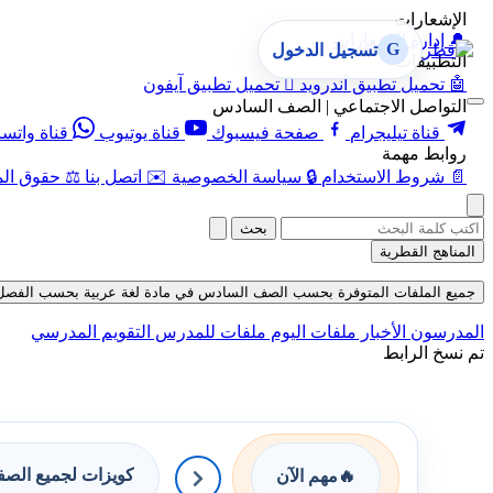
الإشعارات
🔔
إدارة الإشعارات
G
تسجيل الدخول
التطبيقات
🤖
تحميل تطبيق أندرويد

تحميل تطبيق آيفون
التواصل الاجتماعي | الصف السادس
قناة تيليجرام
صفحة فيسبوك
قناة يوتيوب
قناة واتس
روابط مهمة
📄
شروط الاستخدام
🔒
سياسة الخصوصية
✉️
اتصل بنا
⚖️
حقوق الم
بحث
المناهج القطرية
جميع الملفات المتوفرة بحسب الصف السادس في مادة لغة عربية بحسب الفصل الثاني 
المدرسون
الأخبار
ملفات اليوم
ملفات للمدرس
التقويم المدرسي
تم نسخ الرابط
كويزات لجميع الص
🔥
مهم الآن