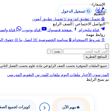
الإشعارات
🔔
إدارة الإشعارات
G
تسجيل الدخول
التطبيقات
🤖
تحميل تطبيق أندرويد

تحميل تطبيق آيفون
التواصل الاجتماعي | الصف الرابع
قناة تيليجرام
صفحة فيسبوك
قناة يوتيوب
قناة واتس
روابط مهمة
📄
شروط الاستخدام
🔒
سياسة الخصوصية
✉️
اتصل بنا
⚖️
حقوق الم
بحث
المناهج القطرية
جميع الملفات المتوفرة بحسب الصف الرابع في مادة علوم بحسب الفصل الثاني في قسم 
المدرسون
الأخبار
ملفات اليوم
ملفات للمدرس
التقويم المدرسي
تم نسخ الرابط
كويزات لجميع الص
🔥
مهم الآن