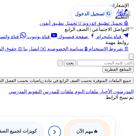
الإشعارات
🔔
إدارة الإشعارات
G
تسجيل الدخول
التطبيقات
🤖
تحميل تطبيق أندرويد

تحميل تطبيق آيفون
التواصل الاجتماعي | الصف الرابع
قناة تيليجرام
صفحة فيسبوك
قناة يوتيوب
قناة واتس
روابط مهمة
📄
شروط الاستخدام
🔒
سياسة الخصوصية
✉️
اتصل بنا
⚖️
حقوق الم
بحث
المناهج القطرية
جميع الملفات المتوفرة بحسب الصف الرابع في مادة رياضيات بحسب الفصل الثاني حتى تا
المدرسون
الأخبار
ملفات اليوم
ملفات للمدرس
التقويم المدرسي
تم نسخ الرابط
كويزات لجميع الص
🔥
مهم الآن