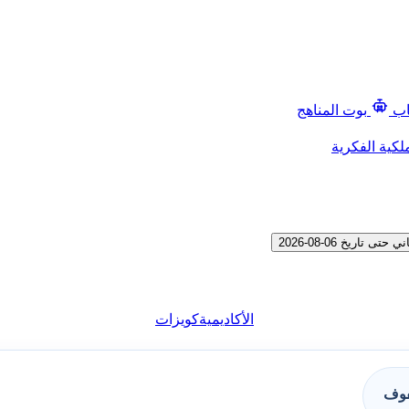
اب
بوت المناهج
لكية الفكرية
ريخ 06-08-2026
الأكاديمية
كويزات
فوف