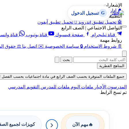
الإشعارات
🔔
إدارة الإشعارات
G
تسجيل الدخول
التطبيقات
🤖
تحميل تطبيق أندرويد

تحميل تطبيق آيفون
التواصل الاجتماعي | الصف الرابع
قناة تيليجرام
صفحة فيسبوك
قناة يوتيوب
قناة واتس
روابط مهمة
📄
شروط الاستخدام
🔒
سياسة الخصوصية
✉️
اتصل بنا
⚖️
حقوق الم
بحث
المناهج القطرية
جميع الملفات المتوفرة بحسب الصف الرابع في مادة اجتماعيات بحسب الفصل الثاني في
المدرسون
الأخبار
ملفات اليوم
ملفات للمدرس
التقويم المدرسي
تم نسخ الرابط
كويزات لجميع الص
🔥
مهم الآن