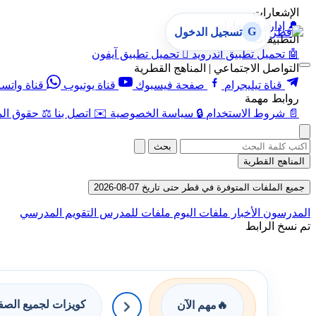
الإشعارات
🔔
إدارة الإشعارات
G
تسجيل الدخول
التطبيقات
🤖
تحميل تطبيق أندرويد

تحميل تطبيق آيفون
التواصل الاجتماعي | المناهج القطرية
قناة تيليجرام
صفحة فيسبوك
قناة يوتيوب
قناة واتس
روابط مهمة
📄
شروط الاستخدام
🔒
سياسة الخصوصية
✉️
اتصل بنا
⚖️
حقوق الم
بحث
المناهج القطرية
جميع الملفات المتوفرة في قطر حتى تاريخ 07-08-2026
المدرسون
الأخبار
ملفات اليوم
ملفات للمدرس
التقويم المدرسي
تم نسخ الرابط
كويزات لجميع الص
🔥
مهم الآن