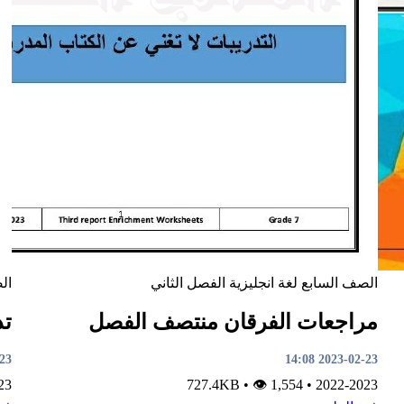
الصف السابع
لغة انجليزية
الفصل الثاني
ال
مراجعات الفرقان منتصف الفصل
تد
4:02
2023-02-23 14:08
23
•
👁 1,554
727.4KB
•
2022-2023