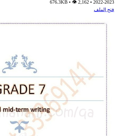
•
👁 2,162
676.3KB
•
2022-2023
فتح الملف