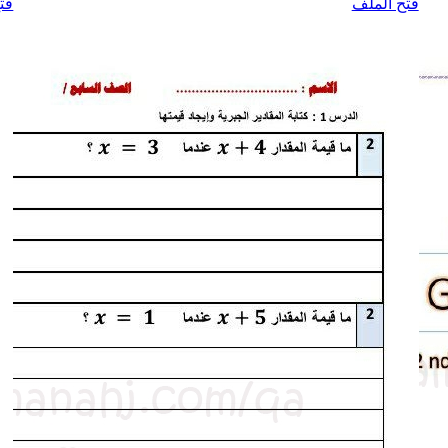
فتح الملف
فت