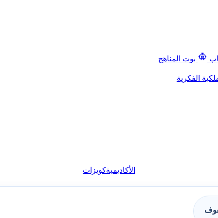
اب
بوت المناهج
لكية الفكرية
الأكاديمية
كويزات
فوف