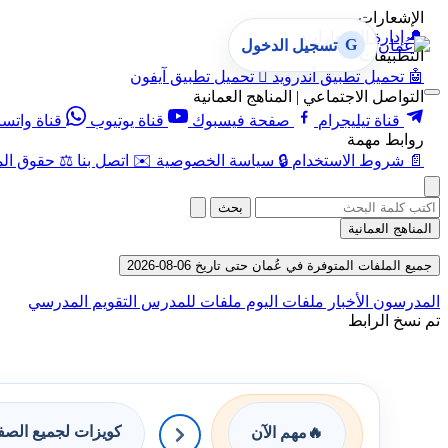
الإشعارات
🔔
إدارة الإشعارات
G
تسجيل الدخول
التطبيقات
🤖
تحميل تطبيق أندرويد

تحميل تطبيق آيفون
التواصل الاجتماعي | المناهج العمانية
قناة تيليجرام
صفحة فيسبوك
قناة يوتيوب
قناة واتس
روابط مهمة
📄
شروط الاستخدام
🔒
سياسة الخصوصية
✉️
اتصل بنا
⚖️
حقوق الم
بحث
المناهج العمانية
جميع الملفات المتوفرة في عُمان حتى تاريخ 06-08-2026
المدرسون
الأخبار
ملفات اليوم
ملفات للمدرس
التقويم المدرسي
تم نسخ الرابط
كويزات لجميع الص
🔥
مهم الآن