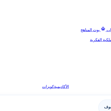
اب
بوت المناهج
لكية الفكرية
الأكاديمية
كويزات
فوف