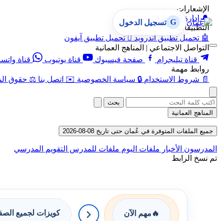
الإشعارات
🔔
إدارة الإشعارات
G
تسجيل الدخول
التطبيقات
🤖
تحميل تطبيق أندرويد

تحميل تطبيق آيفون
التواصل الاجتماعي | المناهج العمانية
قناة تيليجرام
صفحة فيسبوك
قناة يوتيوب
قناة واتس
روابط مهمة
📄
شروط الاستخدام
🔒
سياسة الخصوصية
✉️
اتصل بنا
⚖️
حقوق الم
بحث
المناهج العمانية
جميع الملفات المتوفرة في عُمان حتى تاريخ 08-08-2026
المدرسون
الأخبار
ملفات اليوم
ملفات للمدرس
التقويم المدرسي
تم نسخ الرابط
كويزات لجميع الص
🔥
مهم الآن