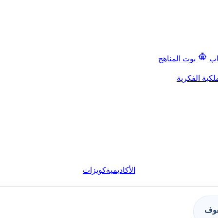
اب
بوت المناهج
لكية الفكرية
الأكاديمية
كويزات
فوف