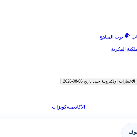
اب
بوت المناهج
لكية الفكرية
الأكاديمية
كويزات
فوف