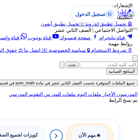
الإشعارات
🔔
إدارة الإشعارات
G
تسجيل الدخول
التطبيقات
🤖
تحميل تطبيق أندرويد

تحميل تطبيق آيفون
التواصل الاجتماعي | الصف الثاني عشر
قناة تيليجرام
صفحة فيسبوك
قناة يوتيوب
قناة واتس
روابط مهمة
📄
شروط الاستخدام
🔒
سياسة الخصوصية
✉️
اتصل بنا
⚖️
حقوق الم
بحث
المناهج العمانية
جميع الملفات المتوفرة بحسب الصف الثاني عشر في مادة pure_math في قسم الاختبارات الإلكترونية حتى تاريخ 06-08-2026
المدرسون
الأخبار
ملفات اليوم
ملفات للمدرس
التقويم المدرسي
تم نسخ الرابط
كويزات لجميع الص
🔥
مهم الآن