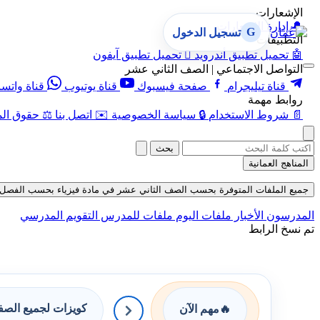
الإشعارات
🔔
إدارة الإشعارات
G
تسجيل الدخول
التطبيقات
🤖
تحميل تطبيق أندرويد

تحميل تطبيق آيفون
التواصل الاجتماعي | الصف الثاني عشر
قناة تيليجرام
صفحة فيسبوك
قناة يوتيوب
قناة واتس
روابط مهمة
📄
شروط الاستخدام
🔒
سياسة الخصوصية
✉️
اتصل بنا
⚖️
حقوق الم
بحث
المناهج العمانية
جميع الملفات المتوفرة بحسب الصف الثاني عشر في مادة فيزياء بحسب الفصل الأول ف
المدرسون
الأخبار
ملفات اليوم
ملفات للمدرس
التقويم المدرسي
تم نسخ الرابط
كويزات لجميع الص
🔥
مهم الآن