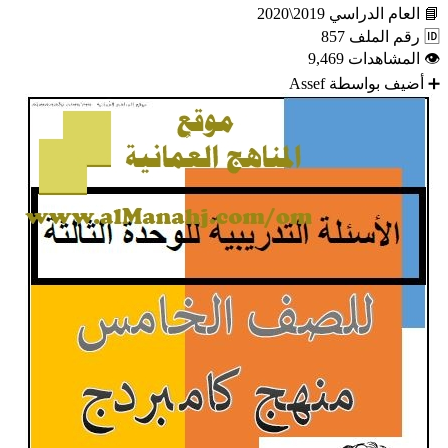
📘
العام الدراسي
2019\2020
🆔
رقم الملف
857
👁
المشاهدات
9,469
➕
أضيف بواسطة
Assef