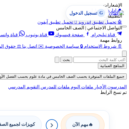
الإشعارات
🔔
إدارة الإشعارات
G
تسجيل الدخول
التطبيقات
🤖
تحميل تطبيق أندرويد

تحميل تطبيق آيفون
التواصل الاجتماعي | الصف الخامس
قناة تيليجرام
صفحة فيسبوك
قناة يوتيوب
قناة واتس
روابط مهمة
📄
شروط الاستخدام
🔒
سياسة الخصوصية
✉️
اتصل بنا
⚖️
حقوق الم
بحث
المناهج العمانية
جميع الملفات المتوفرة بحسب الصف الخامس في مادة علوم بحسب الفصل الأول في قسم
المدرسون
الأخبار
ملفات اليوم
ملفات للمدرس
التقويم المدرسي
تم نسخ الرابط
كويزات لجميع الص
🔥
مهم الآن