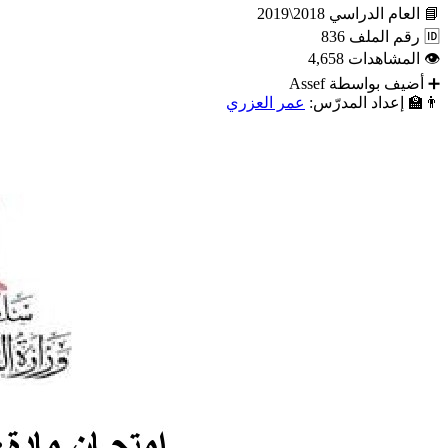
📘
العام الدراسي
2018\2019
🆔
رقم الملف
836
👁
المشاهدات
4,658
➕
أضيف بواسطة
Assef
👨‍🏫
إعداد المدرّس:
عمر العزري