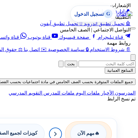
الإشعارات
🔔
إدارة الإشعارات
G
تسجيل الدخول
التطبيقات
🤖
تحميل تطبيق أندرويد

تحميل تطبيق آيفون
التواصل الاجتماعي | الصف الخامس
قناة تيليجرام
صفحة فيسبوك
قناة يوتيوب
قناة واتس
روابط مهمة
📄
شروط الاستخدام
🔒
سياسة الخصوصية
✉️
اتصل بنا
⚖️
حقوق الم
بحث
المناهج العمانية
جميع الملفات المتوفرة بحسب الصف الخامس في مادة اجتماعيات بحسب الفصل الأول في
المدرسون
الأخبار
ملفات اليوم
ملفات للمدرس
التقويم المدرسي
تم نسخ الرابط
كويزات لجميع الص
🔥
مهم الآن