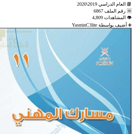
📘
العام الدراسي
2019\2020
🆔
رقم الملف
6867
👁
المشاهدات
4,809
➕
أضيف بواسطة
YasminC3lite