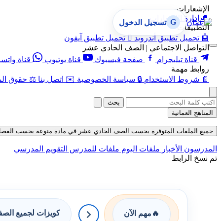
الإشعارات
🔔
إدارة الإشعارات
G
تسجيل الدخول
التطبيقات
🤖
تحميل تطبيق أندرويد

تحميل تطبيق آيفون
التواصل الاجتماعي | الصف الحادي عشر
قناة تيليجرام
صفحة فيسبوك
قناة يوتيوب
قناة واتس
روابط مهمة
📄
شروط الاستخدام
🔒
سياسة الخصوصية
✉️
اتصل بنا
⚖️
حقوق الم
بحث
المناهج العمانية
جميع الملفات المتوفرة بحسب الصف الحادي عشر في مادة منوعة بحسب الفصل الأول 
المدرسون
الأخبار
ملفات اليوم
ملفات للمدرس
التقويم المدرسي
تم نسخ الرابط
كويزات لجميع الص
🔥
مهم الآن