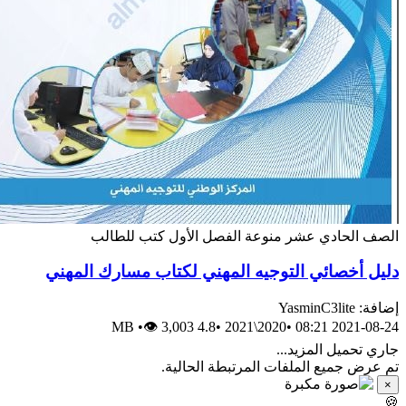
الصف الحادي عشر
منوعة
الفصل الأول
كتب للطالب
دليل أخصائي التوجيه المهني لكتاب مسارك المهني
إضافة: YasminC3lite
•
👁 3,003
4.8 MB
•
2020\2021
•
2021-08-24 08:21
جاري تحميل المزيد...
تم عرض جميع الملفات المرتبطة الحالية.
×
🍪