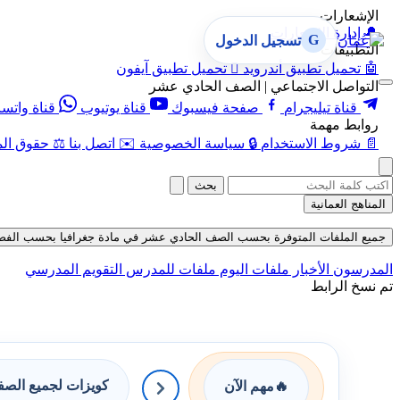
الإشعارات
🔔
إدارة الإشعارات
G
تسجيل الدخول
التطبيقات
🤖
تحميل تطبيق أندرويد

تحميل تطبيق آيفون
التواصل الاجتماعي | الصف الحادي عشر
قناة تيليجرام
صفحة فيسبوك
قناة يوتيوب
قناة واتس
روابط مهمة
📄
شروط الاستخدام
🔒
سياسة الخصوصية
✉️
اتصل بنا
⚖️
حقوق الم
بحث
المناهج العمانية
جميع الملفات المتوفرة بحسب الصف الحادي عشر في مادة جغرافيا بحسب الفصل الثاني
المدرسون
الأخبار
ملفات اليوم
ملفات للمدرس
التقويم المدرسي
تم نسخ الرابط
كويزات لجميع الص
🔥
مهم الآن