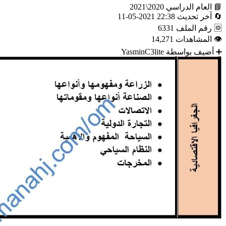
📘
العام الدراسي
2020\2021
🔄
آخر تحديث
22:38 2021-05-11
🆔
رقم الملف
6331
👁
المشاهدات
14,271
➕
أضيف بواسطة
YasminC3lite