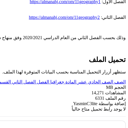
الفصل الأول:
https://almanahj.com/om/11geography1
الفصل الثاني:
https://almanahj.com/om/11geography2
وذلك بحسب الفصل الثاني من العام الدراسي 2020/2021 وفق منهاج سلطنة عمان الجديد.
تحميل الملف
ستظهر أزرار التحميل المناسبة بحسب البيانات المتوفرة لهذا الملف.
الصف
الصف الحادي عشر
المادة
جغرافيا
الفصل
الفصل الثاني
القسم
الحجم
MB
المشاهدات
14,271
رقم الملف
6331
إضافة بواسطة
YasminC3lite
لا يوجد رابط تحميل متاح حالياً