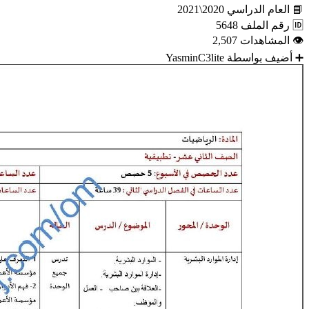
📘
العام الدراسي
2020\2021
🆔
رقم الملف
5648
👁
المشاهدات
2,507
➕
أضيف بواسطة
YasminC3lite