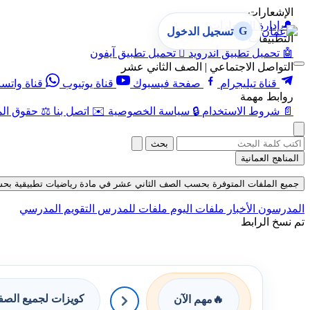
الإشعارات
🔔
إدارة الإشعارات
G
تسجيل الدخول
التطبيقات
🤖
تحميل تطبيق أندرويد

تحميل تطبيق آيفون
التواصل الاجتماعي | الصف الثاني عشر
قناة تيليجرام
صفحة فيسبوك
قناة يوتيوب
قناة واتس
روابط مهمة
📄
شروط الاستخدام
🔒
سياسة الخصوصية
✉️
اتصل بنا
⚖️
حقوق الم
بحث
المناهج العمانية
جميع الملفات المتوفرة بحسب الصف الثاني عشر في مادة رياضيات تطبيقية بحسب الفص
المدرسون
الأخبار
ملفات اليوم
ملفات للمدرس
التقويم المدرسي
تم نسخ الرابط
كويزات لجميع الص
🔥
مهم الآن