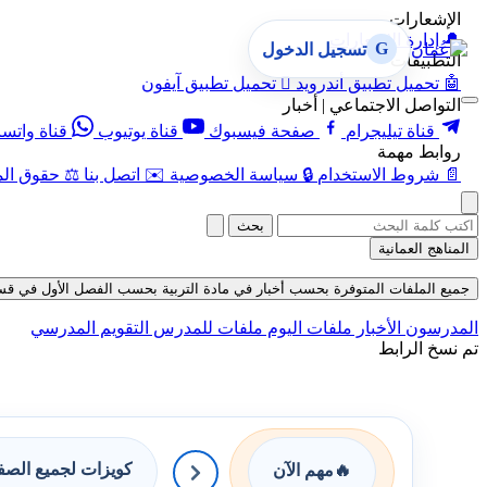
الإشعارات
🔔
إدارة الإشعارات
G
تسجيل الدخول
التطبيقات
🤖
تحميل تطبيق أندرويد

تحميل تطبيق آيفون
التواصل الاجتماعي | أخبار
قناة تيليجرام
صفحة فيسبوك
قناة يوتيوب
قناة واتس
روابط مهمة
📄
شروط الاستخدام
🔒
سياسة الخصوصية
✉️
اتصل بنا
⚖️
حقوق الم
بحث
المناهج العمانية
جميع الملفات المتوفرة بحسب أخبار في مادة التربية بحسب الفصل الأول في قسم كتب لل
المدرسون
الأخبار
ملفات اليوم
ملفات للمدرس
التقويم المدرسي
تم نسخ الرابط
كويزات لجميع الص
🔥
مهم الآن