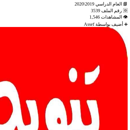
📘
العام الدراسي
2019\2020
🆔
رقم الملف
3539
👁
المشاهدات
1,546
➕
أضيف بواسطة
Assef