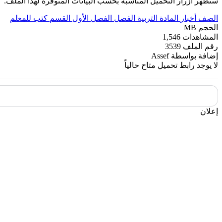
ستظهر أزرار التحميل المناسبة بحسب البيانات المتوفرة لهذا الملف.
الصف
أخبار
المادة
التربية
الفصل
الفصل الأول
القسم
كتب للمعلم
الحجم
MB
المشاهدات
1,546
رقم الملف
3539
إضافة بواسطة
Assef
لا يوجد رابط تحميل متاح حالياً
إعلان