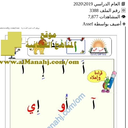
📘
العام الدراسي
2019\2020
🆔
رقم الملف
3388
👁
المشاهدات
7,877
➕
أضيف بواسطة
Assef