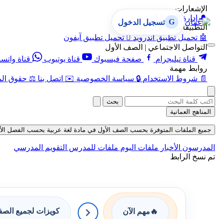
الإشعارات
🔔
إدارة الإشعارات
G
تسجيل الدخول
التطبيقات
🤖
تحميل تطبيق أندرويد

تحميل تطبيق آيفون
التواصل الاجتماعي | الصف الأول
قناة تيليجرام
صفحة فيسبوك
قناة يوتيوب
قناة واتس
روابط مهمة
📄
شروط الاستخدام
🔒
سياسة الخصوصية
✉️
اتصل بنا
⚖️
حقوق الم
بحث
المناهج العمانية
جميع الملفات المتوفرة بحسب الصف الأول في مادة لغة عربية بحسب الفصل الأول في ق
المدرسون
الأخبار
ملفات اليوم
ملفات للمدرس
التقويم المدرسي
تم نسخ الرابط
كويزات لجميع الص
🔥
مهم الآن