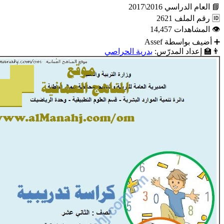
📘
العام الدراسي
2016\2017
🆔
رقم الملف
2621
👁
المشاهدات
14,457
➕
أضيف بواسطة
Assef
👨‍🏫
إعداد المدرّس:
بدرية الحراصي