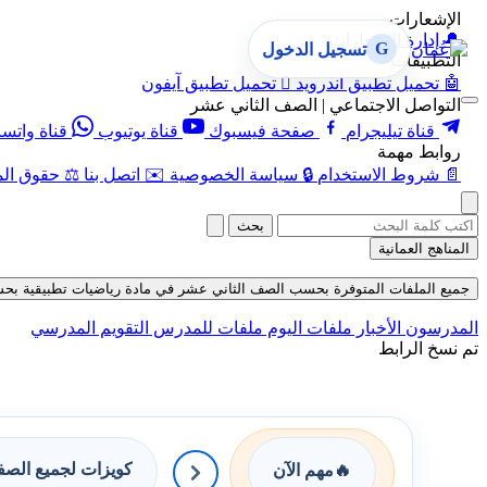
الإشعارات
🔔
إدارة الإشعارات
G
تسجيل الدخول
التطبيقات
🤖
تحميل تطبيق أندرويد

تحميل تطبيق آيفون
التواصل الاجتماعي | الصف الثاني عشر
قناة تيليجرام
صفحة فيسبوك
قناة يوتيوب
قناة واتس
روابط مهمة
📄
شروط الاستخدام
🔒
سياسة الخصوصية
✉️
اتصل بنا
⚖️
حقوق الم
بحث
المناهج العمانية
جميع الملفات المتوفرة بحسب الصف الثاني عشر في مادة رياضيات تطبيقية بحسب الفص
المدرسون
الأخبار
ملفات اليوم
ملفات للمدرس
التقويم المدرسي
تم نسخ الرابط
كويزات لجميع الص
🔥
مهم الآن