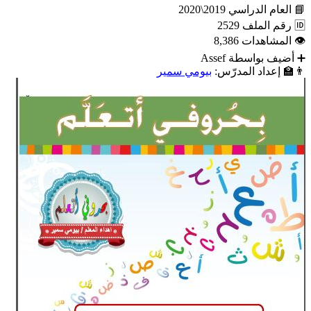
📘
العام الدراسي
2019\2020
🆔
رقم الملف
2529
👁
المشاهدات
8,386
➕
أضيف بواسطة
Assef
👨‍🏫
إعداد المدرّس:
بيومي سمير