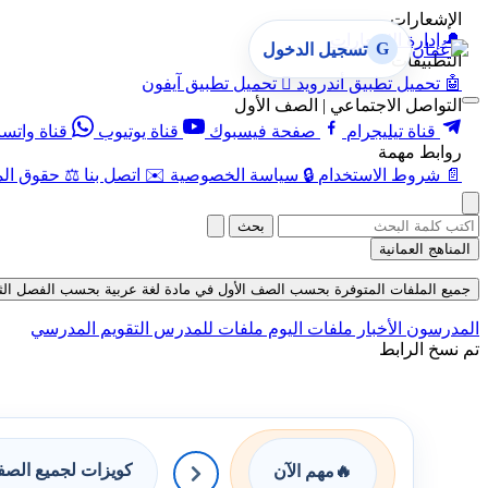
الإشعارات
🔔
إدارة الإشعارات
G
تسجيل الدخول
التطبيقات
🤖
تحميل تطبيق أندرويد

تحميل تطبيق آيفون
التواصل الاجتماعي | الصف الأول
قناة تيليجرام
صفحة فيسبوك
قناة يوتيوب
قناة واتس
روابط مهمة
📄
شروط الاستخدام
🔒
سياسة الخصوصية
✉️
اتصل بنا
⚖️
حقوق الم
بحث
المناهج العمانية
جميع الملفات المتوفرة بحسب الصف الأول في مادة لغة عربية بحسب الفصل الثاني في 
المدرسون
الأخبار
ملفات اليوم
ملفات للمدرس
التقويم المدرسي
تم نسخ الرابط
كويزات لجميع الص
🔥
مهم الآن