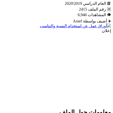
📘
العام الدراسي
2019\2020
🆔
رقم الملف
2415
👁
المشاهدات
6,946
➕
أضيف بواسطة
Assef
إعلان
معلومات حول الملف