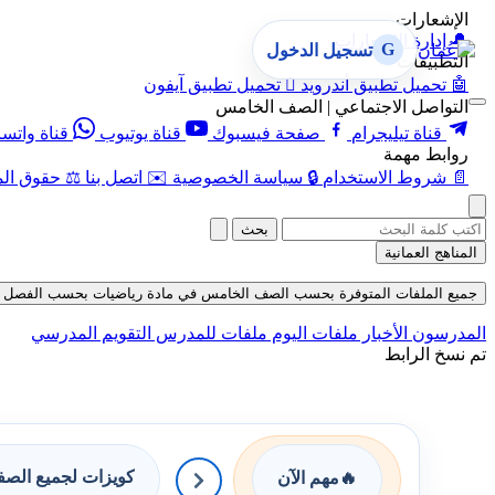
الإشعارات
🔔
إدارة الإشعارات
G
تسجيل الدخول
التطبيقات
🤖
تحميل تطبيق أندرويد

تحميل تطبيق آيفون
التواصل الاجتماعي | الصف الخامس
قناة تيليجرام
صفحة فيسبوك
قناة يوتيوب
قناة واتس
روابط مهمة
📄
شروط الاستخدام
🔒
سياسة الخصوصية
✉️
اتصل بنا
⚖️
حقوق الم
بحث
المناهج العمانية
جميع الملفات المتوفرة بحسب الصف الخامس في مادة رياضيات بحسب الفصل الثاني في
المدرسون
الأخبار
ملفات اليوم
ملفات للمدرس
التقويم المدرسي
تم نسخ الرابط
كويزات لجميع الص
🔥
مهم الآن