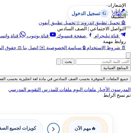
الإشعارات
🔔
إدارة الإشعارات
G
تسجيل الدخول
التطبيقات
🤖
تحميل تطبيق أندرويد

تحميل تطبيق آيفون
التواصل الاجتماعي | الصف السادس
قناة تيليجرام
صفحة فيسبوك
قناة يوتيوب
قناة واتس
روابط مهمة
📄
شروط الاستخدام
🔒
سياسة الخصوصية
✉️
اتصل بنا
⚖️
حقوق الم
بحث
المناهج العمانية
جميع الملفات المتوفرة بحسب الصف السادس في مادة لغة انجليزية بحسب الفصل الثان
المدرسون
الأخبار
ملفات اليوم
ملفات للمدرس
التقويم المدرسي
تم نسخ الرابط
كويزات لجميع الص
🔥
مهم الآن