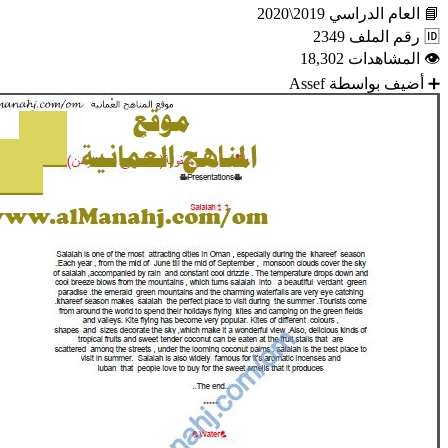
📘
العام الدراسي
2019\2020
🆔
رقم الملف
2349
👁
المشاهدات
18,302
➕
أضيف بواسطة
Assef