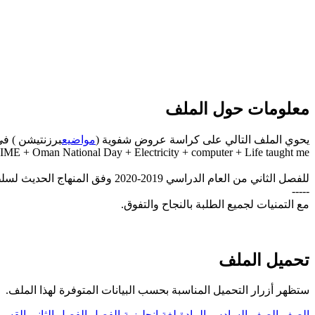
معلومات حول الملف
يحوي الملف التالي على كراسة عروض شفوية (
مواضيع
برزنتيشن ) في
ME + Oman National Day + Electricity + computer + Life taught me.
للفصل الثاني من العام الدراسي 2019-2020 وفق المنهاج الحديث لسلطنة عُمان، تحميل مباشر
-----
مع التمنيات لجميع الطلبة بالنجاح والتفوق.
تحميل الملف
ستظهر أزرار التحميل المناسبة بحسب البيانات المتوفرة لهذا الملف.
الصف
الصف السادس
المادة
لغة انجليزية
الفصل
الفصل الثاني
القسم