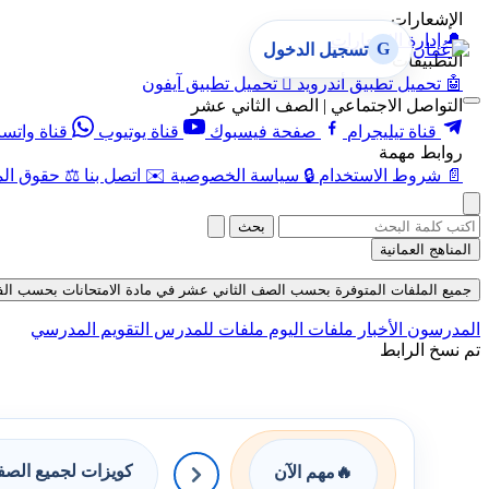
الإشعارات
🔔
إدارة الإشعارات
G
تسجيل الدخول
التطبيقات
🤖
تحميل تطبيق أندرويد

تحميل تطبيق آيفون
التواصل الاجتماعي | الصف الثاني عشر
قناة تيليجرام
صفحة فيسبوك
قناة يوتيوب
قناة واتس
روابط مهمة
📄
شروط الاستخدام
🔒
سياسة الخصوصية
✉️
اتصل بنا
⚖️
حقوق الم
بحث
المناهج العمانية
جميع الملفات المتوفرة بحسب الصف الثاني عشر في مادة الامتحانات بحسب الفصل الأ
المدرسون
الأخبار
ملفات اليوم
ملفات للمدرس
التقويم المدرسي
تم نسخ الرابط
كويزات لجميع الص
🔥
مهم الآن