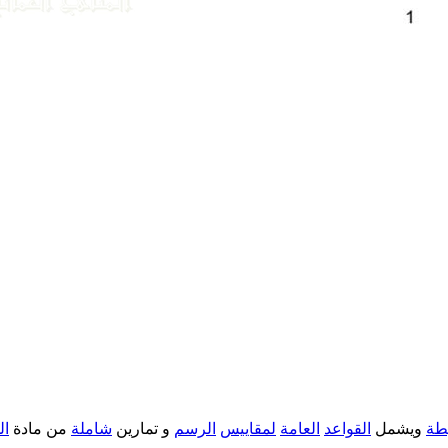
طة
ويشمل
القواعد
العامة
لمقاييس
الرسم
و تمارين
شاملة
من مادة
ال