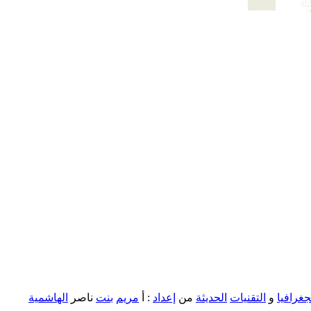
جغرافيا
و
التقنيات
الحديثة
من
إعداد
: أ
مريم
بنت
ناصر
الهاشمية