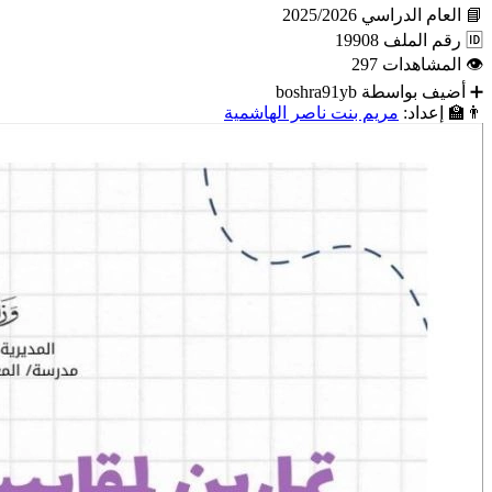
📘
العام الدراسي
2025/2026
🆔
رقم الملف
19908
👁
المشاهدات
297
➕
أضيف بواسطة
boshra91yb
👨‍🏫
إعداد:
مريم بنت ناصر الهاشمية