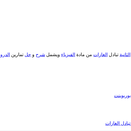
الثانية
تبادل
الغازات
من مادة
الفيزياء
ويشمل
شرح
و
حل
تمارين
الدر
وربوينت
بادل الغازات