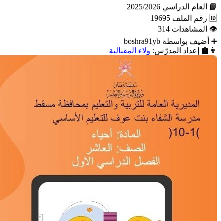
📘
العام الدراسي
2025/2026
🆔
رقم الملف
19695
👁
المشاهدات
314
➕
أضيف بواسطة
boshra91yb
👨‍🏫
إعداد المدرّس:
ولاء المقبالية