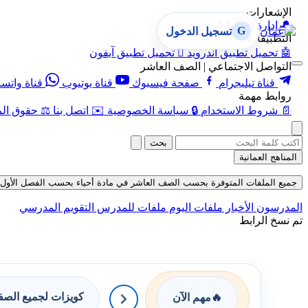
الإشعارات
🔔
إدارة الإشعارات
G
تسجيل الدخول
التطبيقات
🤖
تحميل تطبيق أندرويد

تحميل تطبيق آيفون
التواصل الاجتماعي | الصف العاشر
قناة تيليجرام
صفحة فيسبوك
قناة يوتيوب
قناة واتس
روابط مهمة
📄
شروط الاستخدام
🔒
سياسة الخصوصية
✉️
اتصل بنا
⚖️
حقوق الم
بحث
المناهج العمانية
جميع الملفات المتوفرة بحسب الصف العاشر في مادة أحياء بحسب الفصل الأول في قسم
المدرسون
الأخبار
ملفات اليوم
ملفات للمدرس
التقويم المدرسي
تم نسخ الرابط
كويزات لجميع الص
🔥
مهم الآن