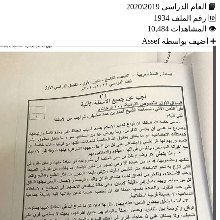
📘
العام الدراسي
2019\2020
🆔
رقم الملف
1934
👁
المشاهدات
10,484
➕
أضيف بواسطة
Assef