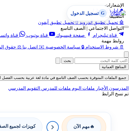
الإشعارات
🔔
إدارة الإشعارات
G
تسجيل الدخول
التطبيقات
🤖
تحميل تطبيق أندرويد

تحميل تطبيق آيفون
التواصل الاجتماعي | الصف التاسع
قناة تيليجرام
صفحة فيسبوك
قناة يوتيوب
قناة واتس
روابط مهمة
📄
شروط الاستخدام
🔒
سياسة الخصوصية
✉️
اتصل بنا
⚖️
حقوق الم
بحث
المناهج العمانية
جميع الملفات المتوفرة بحسب الصف التاسع في مادة لغة عربية بحسب الفصل الأول في ق
المدرسون
الأخبار
ملفات اليوم
ملفات للمدرس
التقويم المدرسي
تم نسخ الرابط
كويزات لجميع الص
🔥
مهم الآن