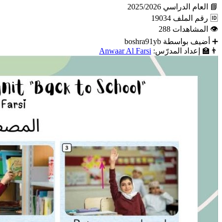
📘
العام الدراسي
2025/2026
🆔
رقم الملف
19034
👁
المشاهدات
288
➕
أضيف بواسطة
boshra91yb
👨‍🏫
إعداد المدرّس:
Anwaar Al Farsi