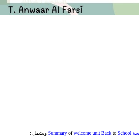
سة
School
to
Back
unit
welcome
of
Summary
ويشمل :