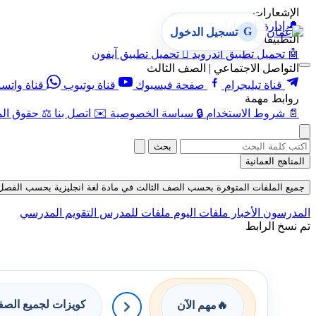
الإشعارات
🔔
إدارة الإشعارات
G
تسجيل الدخول
التطبيقات
🤖
تحميل تطبيق أندرويد

تحميل تطبيق آيفون
التواصل الاجتماعي | الصف الثالث
قناة تيليجرام
صفحة فيسبوك
قناة يوتيوب
قناة واتس
روابط مهمة
📄
شروط الاستخدام
🔒
سياسة الخصوصية
✉️
اتصل بنا
⚖️
حقوق الم
بحث
المناهج العمانية
جميع الملفات المتوفرة بحسب الصف الثالث في مادة لغة انجليزية بحسب الفصل الأول 
المدرسون
الأخبار
ملفات اليوم
ملفات للمدرس
التقويم المدرسي
تم نسخ الرابط
كويزات لجميع الص
🔥
مهم الآن