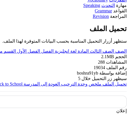
مهارة
التحدث
Speaking
القواعد
Grammar
المراجعة
Revision
تحميل الملف
ستظهر أزرار التحميل المناسبة بحسب البيانات المتوفرة لهذا الملف.
الصف
الصف الثالث
المادة
لغة انجليزية
الفصل
الفصل الأول
القسم
مل
الحجم
2.1MB
المشاهدات
288
رقم الملف
19034
إضافة بواسطة
boshra91yb
سيظهر زر التحميل خلال
5
تحميل الملف
ملخص وحدة الترحيب العودة إلى المدرسة Summary of welcome unit Back to School
إعلان