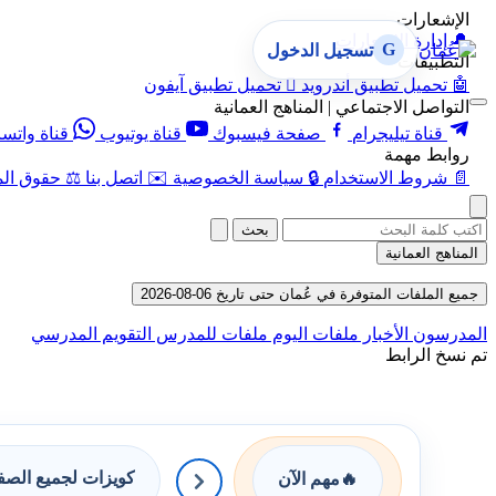
الإشعارات
🔔
إدارة الإشعارات
G
تسجيل الدخول
التطبيقات
🤖
تحميل تطبيق أندرويد

تحميل تطبيق آيفون
التواصل الاجتماعي | المناهج العمانية
قناة تيليجرام
صفحة فيسبوك
قناة يوتيوب
قناة واتس
روابط مهمة
📄
شروط الاستخدام
🔒
سياسة الخصوصية
✉️
اتصل بنا
⚖️
حقوق الم
بحث
المناهج العمانية
جميع الملفات المتوفرة في عُمان حتى تاريخ 06-08-2026
المدرسون
الأخبار
ملفات اليوم
ملفات للمدرس
التقويم المدرسي
تم نسخ الرابط
كويزات لجميع الص
🔥
مهم الآن