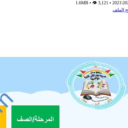
•
👁 3,121
1.6MB
•
2020\
ح الملف