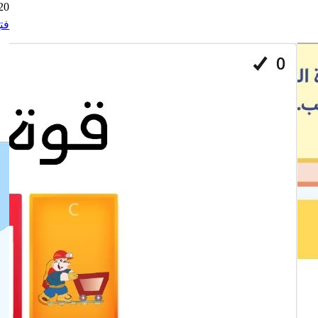
2021
فت