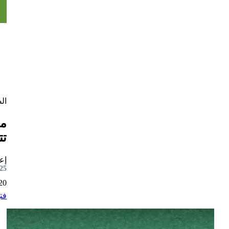
ال
مل
تت
إعد
7:52
2021
فت