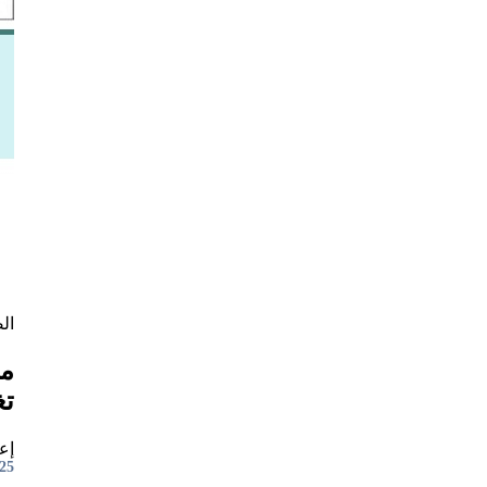
ال
مل
تغ
إعد
7:57