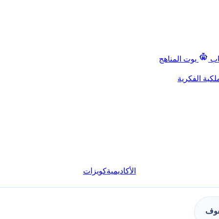
اب
بوت المناهج
لكية الفكرية
الأكاديمية
كويزات
فوف