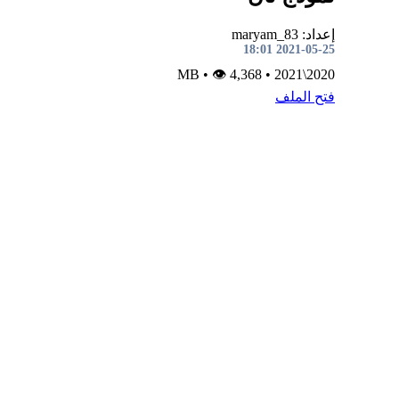
إعداد: maryam_83
2021-05-25 18:01
•
👁 4,368
MB
•
2020\2021
فتح الملف