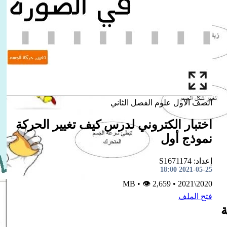
الصف الأول
علوم
الفصل الثاني
اختبار الكتروني لدرس كيف تغيير الحركة
نموذج أول
إعداد: S1671174
2021-05-25 18:00
•
👁 2,659
MB
•
2020\2021
فتح الملف
ة