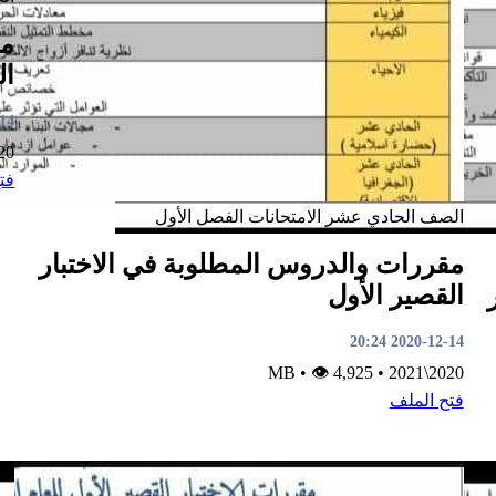
مق
ال
0:23
2021
فت
الصف الحادي عشر
الامتحانات
الفصل الأول
مقررات والدروس المطلوبة في الاختبار
القصير الأول
2020-12-14 20:24
•
👁 4,925
MB
•
2020\2021
فتح الملف