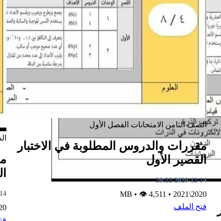
الصف الثامن
الامتحانات
الفصل الأول
ال
مقررات والدروس المطلوبة في الاختبار
مق
القصير الأول
ال
2020-12-14 20:22
0:21
•
👁 4,511
MB
•
2020\2021
فتح الملف
2021
فت