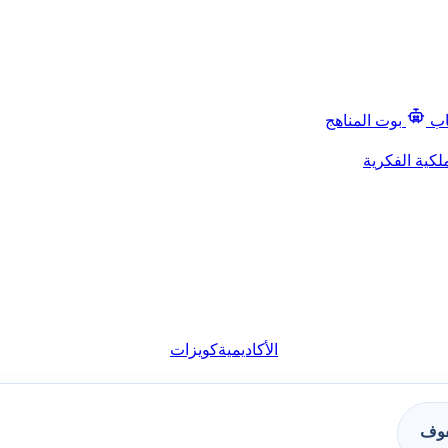
اب
بوت المناهج
لكية الفكرية
الأكاديمية
كويزات
فوف