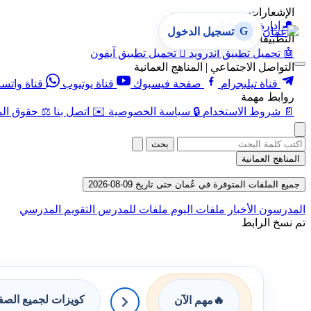
الإشعارات
🔔
إدارة الإشعارات
G
تسجيل الدخول
التطبيقات
🤖
تحميل تطبيق أندرويد

تحميل تطبيق آيفون
التواصل الاجتماعي | المناهج العمانية
قناة تيليجرام
صفحة فيسبوك
قناة يوتيوب
قناة واتس
روابط مهمة
📄
شروط الاستخدام
🔒
سياسة الخصوصية
✉️
اتصل بنا
⚖️
حقوق الم
بحث
المناهج العمانية
جميع الملفات المتوفرة في عُمان حتى تاريخ 09-08-2026
المدرسون
الأخبار
ملفات اليوم
ملفات للمدرس
التقويم المدرسي
تم نسخ الرابط
كويزات لجميع الص
🔥
مهم الآن