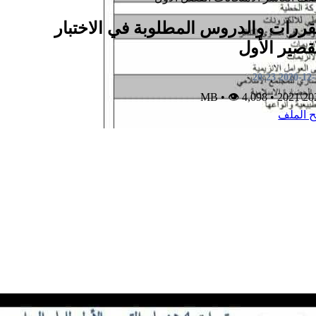
ررات والدروس المطلوبة في الاختبار
قصير الأول
2020-12-14 2
•
👁 4,098
MB
•
2020\
ح الملف