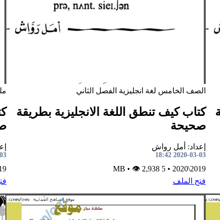
الصف الخامس
لغة انجليزية
الفصل الثاني
مل
كتاب كيف تنطق اللغة الانجليزية بطريقة
كت
صحيحة
ص
إعداد: أمل رواش
إع
8:41
2020-03-03 18:42
2020
•
👁 2,938
5 MB
•
2019\2020
فتح الملف
فت