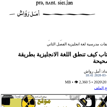
فات مدرسية
لغة انجليزية
الفصل الثاني
اب كيف تنطق اللغة الانجليزية بطريقة
حيحة
داد: أمل رواش
2020-03-03 1
•
👁 2,360
5 MB
•
2019\
ح الملف