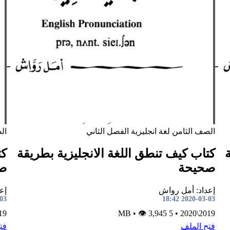
الصف الثامن
لغة انجليزية
الفصل الثاني
ال
كتاب كيف تنطق اللغة الانجليزية بطريقة
كت
صحيحة
ص
إعداد: أمل رواش
إع
8:42
2020-03-03 18:42
2020
•
👁 3,945
5 MB
•
2019\2020
فتح الملف
فت