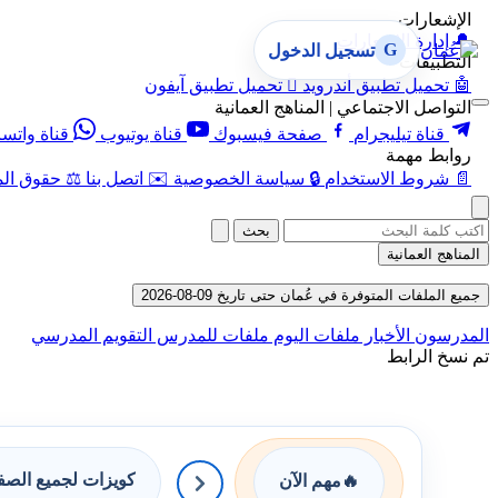
الإشعارات
🔔
إدارة الإشعارات
G
تسجيل الدخول
التطبيقات
🤖
تحميل تطبيق أندرويد

تحميل تطبيق آيفون
التواصل الاجتماعي | المناهج العمانية
قناة تيليجرام
صفحة فيسبوك
قناة يوتيوب
قناة واتس
روابط مهمة
📄
شروط الاستخدام
🔒
سياسة الخصوصية
✉️
اتصل بنا
⚖️
حقوق الم
بحث
المناهج العمانية
جميع الملفات المتوفرة في عُمان حتى تاريخ 09-08-2026
المدرسون
الأخبار
ملفات اليوم
ملفات للمدرس
التقويم المدرسي
تم نسخ الرابط
كويزات لجميع الص
🔥
مهم الآن