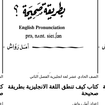
الصف الحادي عشر
لغة انجليزية
الفصل الثاني
ال
كتاب كيف تنطق اللغة الانجليزية بطريقة
كت
صحيحة
ص
إعداد: أمل رواش
إع