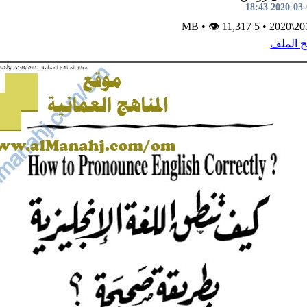
2020-03-03 1
•
👁 11,317
5 MB
•
2019\
ح الملف