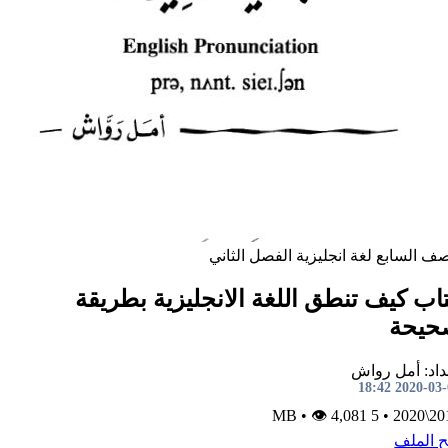
صف السابع
لغة انجليزية
الفصل الثاني
اب كيف تنطق اللغة الانجليزية بطريقة
حيحة
داد: أمل رواش
2020-03-03 1
•
👁 4,081
5 MB
•
2019\
ح الملف