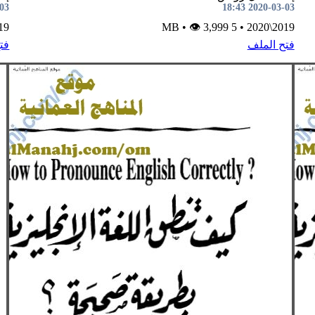
8:43
2020-03-03 18:43
2020
•
👁 3,999
5 MB
•
2019\2020
فتح الملف
فت