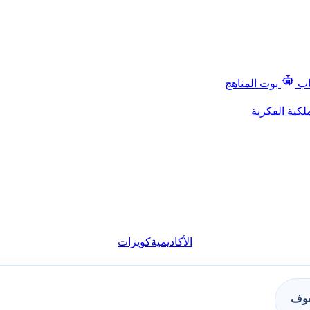
اب
بوت المناهج
لكية الفكرية
الأكاديمية
كويزات
فوف