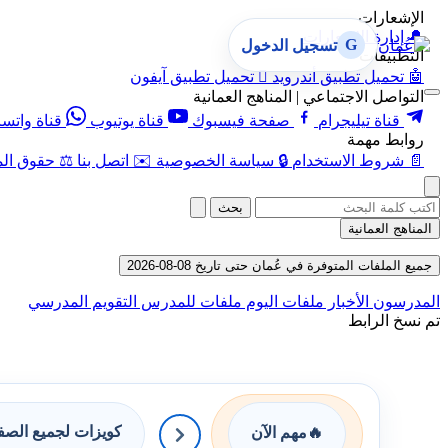
الإشعارات
🔔
إدارة الإشعارات
G
تسجيل الدخول
التطبيقات
🤖
تحميل تطبيق أندرويد

تحميل تطبيق آيفون
التواصل الاجتماعي | المناهج العمانية
قناة تيليجرام
صفحة فيسبوك
قناة يوتيوب
قناة واتس
روابط مهمة
📄
شروط الاستخدام
🔒
سياسة الخصوصية
✉️
اتصل بنا
⚖️
حقوق الم
بحث
المناهج العمانية
جميع الملفات المتوفرة في عُمان حتى تاريخ 08-08-2026
المدرسون
الأخبار
ملفات اليوم
ملفات للمدرس
التقويم المدرسي
تم نسخ الرابط
كويزات لجميع الص
🔥
مهم الآن