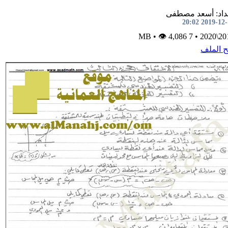
داد: أسعد مصطفى
2019-12-11 2
•
👁 4,086
7 MB
•
2019\
ح الملف