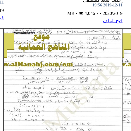
إعداد: أسعد مصطفى
9:51
2019-12-11 19:56
2020
•
👁 4,046
7 MB
•
2019\2020
فت
فتح الملف