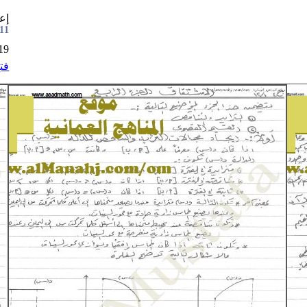
إع
0:02
2020
فت