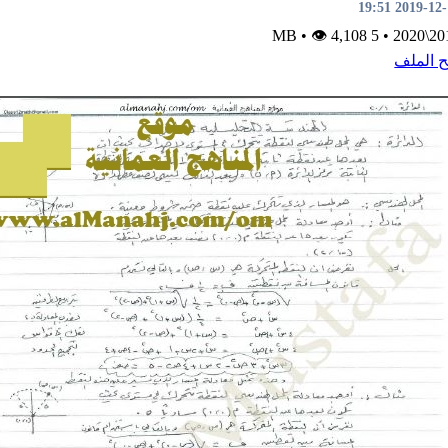
2019-12-11 1
•
👁 4,108
5 MB
•
2019\
ح الملف