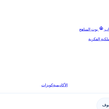
اب
بوت المناهج
لكية الفكرية
الأكاديمية
كويزات
فوف