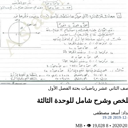
صف الثاني عشر
رياضيات بحتة
الفصل الأول
خص وشرح شامل للوحدة الثالثة
داد: أسعد مصطفى
2019-12-11 1
•
👁 19,028
8 MB
•
2019\