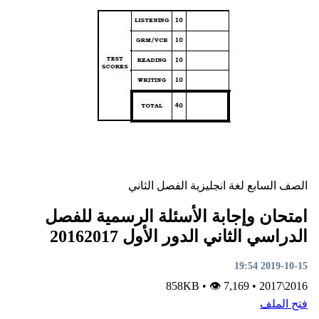
لصف السابع
لغة انجليزية
الفصل الثاني
متحان وإجابة الأسئلة الرسمية للفصل
لدراسي الثاني الدور الأول 20162017
2019-10-15 19:5
•
👁 7,169
858KB
•
2016\201
تح الملف