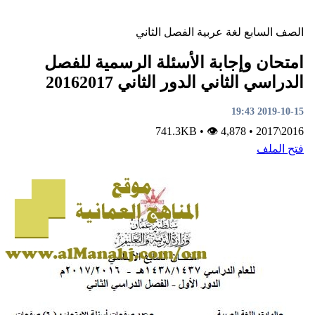
لصف السابع
لغة عربية
الفصل الثاني
متحان وإجابة الأسئلة الرسمية للفصل
لدراسي الثاني الدور الثاني 20162017
2019-10-15 19:4
•
👁 4,878
741.3KB
•
2016\201
تح الملف