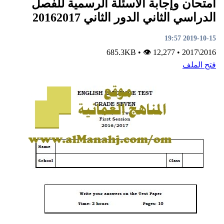
متحان وإجابة الأسئلة الرسمية للفصل
لدراسي الثاني الدور الثاني 20162017
2019-10-15 19:5
•
👁 12,277
685.3KB
•
2016\201
تح الملف