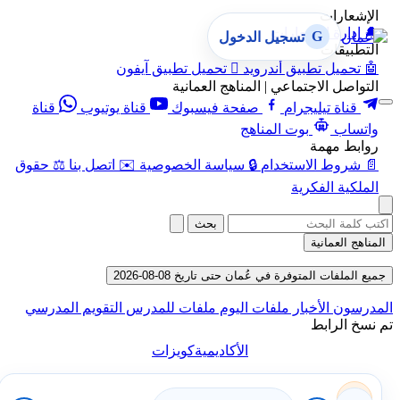
الإشعارات
🔔
إدارة الإشعارات
G
تسجيل الدخول
التطبيقات
🤖
تحميل تطبيق أندرويد

تحميل تطبيق آيفون
التواصل الاجتماعي | المناهج العمانية
قناة تيليجرام
صفحة فيسبوك
قناة يوتيوب
قناة
واتساب
بوت المناهج
روابط مهمة
📄
شروط الاستخدام
🔒
سياسة الخصوصية
✉️
اتصل بنا
⚖️
حقوق
الملكية الفكرية
بحث
لمناهج العمانية
ميع الملفات المتوفرة في عُمان حتى تاريخ 08-08-2026
مدرسون
الأخبار
ملفات اليوم
ملفات للمدرس
التقويم المدرسي
 نسخ الرابط
الأكاديمية
كويزات