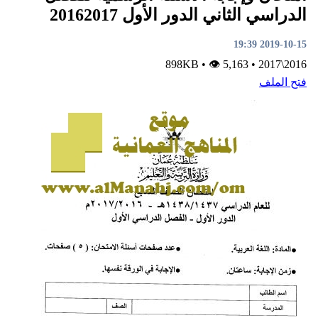
لدراسي الثاني الدور الأول 20162017
2019-10-15 19:3
•
👁 5,163
898KB
•
2016\201
تح الملف