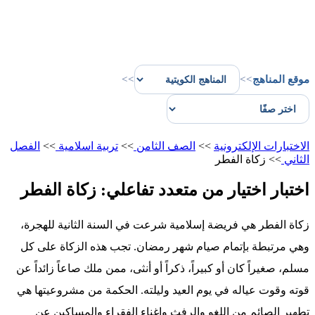
موقع المناهج
>>
>>
الاختبارات الإلكترونية
>>
الصف الثامن
>>
تربية اسلامية
>>
الفصل
الثاني
>>
زكاة الفطر
اختبار اختيار من متعدد تفاعلي: زكاة الفطر
زكاة الفطر هي فريضة إسلامية شرعت في السنة الثانية للهجرة،
وهي مرتبطة بإتمام صيام شهر رمضان. تجب هذه الزكاة على كل
مسلم، صغيراً كان أو كبيراً، ذكراً أو أنثى، ممن ملك صاعاً زائداً عن
قوته وقوت عياله في يوم العيد وليلته. الحكمة من مشروعيتها هي
تطهير الصائم من اللغو والرفث وإغناء الفقراء والمساكين عن