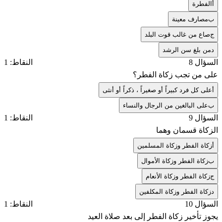
أ
الفطرة
ب
مصارف معينة
ج
صاع من غالب قوت البلد
د
من بلغ سن الرشد
السؤال 8
النقاط: 1
على من تجب زكاة الفطر؟
أ
على كل فرد كبيراً أو صغيراً ، ذكراً أو أنثى
ب
على البالغين من الرجال والنساء
السؤال 9
النقاط: 1
الزكاة قسمان وهما
أ
زكاة الفطر وزكاة المسلمين
ب
زكاة الفطر وزكاة الأموال
ج
زكاة الفطر وزكاة الأنعام
د
زكاة الفطر وزكاة المكلفين
السؤال 10
النقاط: 1
يجوز تأخير زكاة الفطر إلى بعد صلاة العيد