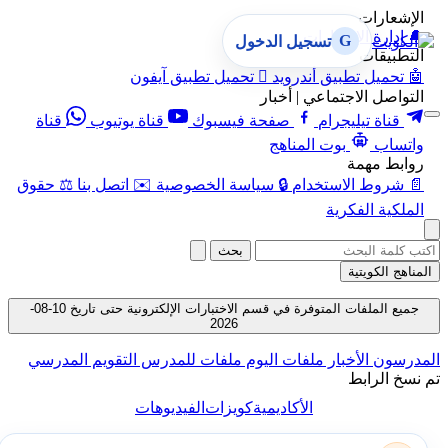
الإشعارات
🔔
إدارة الإشعارات
G
تسجيل الدخول
التطبيقات
🤖
تحميل تطبيق أندرويد

تحميل تطبيق آيفون
التواصل الاجتماعي | أخبار
قناة تيليجرام
صفحة فيسبوك
قناة يوتيوب
قناة
واتساب
بوت المناهج
روابط مهمة
📄
شروط الاستخدام
🔒
سياسة الخصوصية
✉️
اتصل بنا
⚖️
حقوق
الملكية الفكرية
بحث
المناهج الكويتية
جميع الملفات المتوفرة في قسم الاختبارات الإلكترونية حتى تاريخ 10-08-
2026
المدرسون
الأخبار
ملفات اليوم
ملفات للمدرس
التقويم المدرسي
تم نسخ الرابط
الأكاديمية
كويزات
الفيديوهات