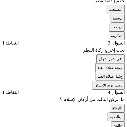
حكم زكاة الفطر
أ
مستحب
ب
سنة
ج
واجب
د
مكروه
السؤال 3
النقاط: 1
يجب إخراج زكاة الفطر
أ
في شهر شوال
ب
بعد صلاة العيد
ج
قبل صلاة العيد
د
متى يريد الإنسان
السؤال 4
النقاط: 1
ما الركن الثالث من أركان الإسلام ؟
أ
الزكاة
ب
الصوم
ج
الحج