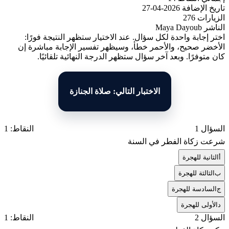
تاريخ الإضافة
2026-04-27
الزيارات
276
الناشر
Maya Dayoub
اختر إجابة واحدة لكل سؤال. عند الاختيار ستظهر النتيجة فورًا:
الأخضر صحيح، والأحمر خطأ، وسيظهر تفسير الإجابة مباشرة إن
كان متوفرًا. وبعد آخر سؤال ستظهر الدرجة النهائية تلقائيًا.
الاختبار التالي: صلاة الجنازة
السؤال 1
النقاط: 1
شرعت زكاة الفطر في السنة
أ
الثانية للهجرة
ب
الثالثة للهجرة
ج
السادسة للهجرة
د
الأولى للهجرة
السؤال 2
النقاط: 1