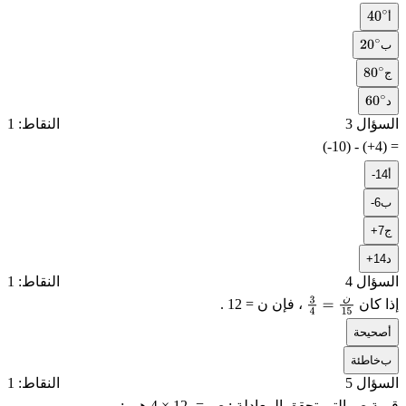
أ
40
∘
ب
20
∘
ج
80
∘
د
60
∘
السؤال 3
النقاط: 1
(-10) - (+4) =
أ
-14
ب
-6
ج
+7
د
+14
السؤال 4
النقاط: 1
ن
إذا كان
، فإن
ن = 12
.
ن
15
=
4
3
أ
صحيحة
ب
خاطئة
السؤال 5
النقاط: 1
قيمة ص التي تحقق المعادلة :
4 × ص = -12
هي :