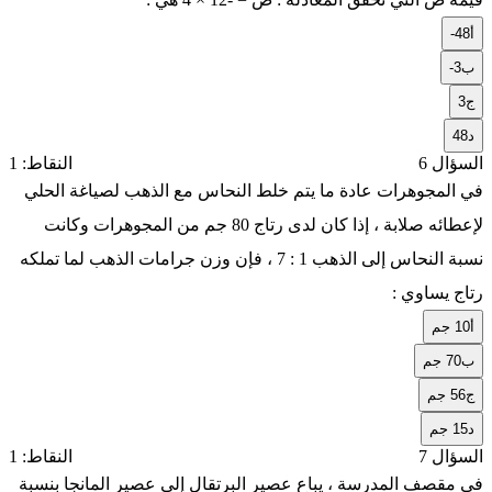
أ
-48
ب
-3
ج
3
د
48
السؤال 6
النقاط: 1
في المجوهرات عادة ما يتم خلط النحاس مع الذهب لصياغة الحلي
لإعطائه صلابة ، إذا كان لدى رتاج 80 جم من المجوهرات وكانت
نسبة النحاس إلى الذهب 1 : 7 ، فإن وزن جرامات الذهب لما تملكه
رتاج يساوي :
أ
10 جم
ب
70 جم
ج
56 جم
د
15 جم
السؤال 7
النقاط: 1
في مقصف المدرسة ، يباع عصير البرتقال إلى عصير المانجا بنسبة