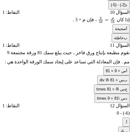
د
(-5) - (-2)
السؤال 10
النقاط: 1
م
إذا كان
، فإن
م = 3
.
م
15
=
10
2
أ
صحيحة
ب
خاطئة
السؤال 11
النقاط: 1
تقوم مطبعة بإنتاج ورق فاخر ، حيث يبلغ سمك 81 ورقة مجتمعة 9
مم . فإن المعادلة التي تساعد على إيجاد سمك الورقة الواحدة هي :
أ
س + 9 = 81
ب
س = 81 \div 9
ج
س \times 81 = 9
د
س \times 9 = 81
السؤال 12
النقاط: 1
0 - (-6)
أ
.
ب
-6