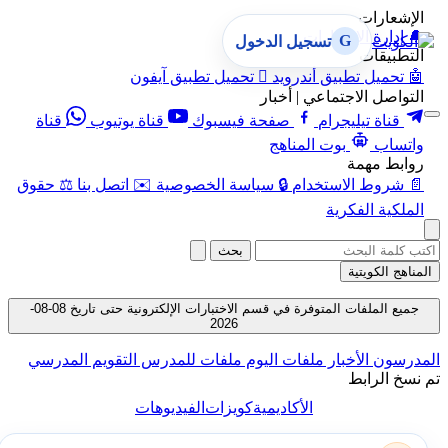
الإشعارات
🔔
إدارة الإشعارات
G
تسجيل الدخول
التطبيقات
🤖
تحميل تطبيق أندرويد

تحميل تطبيق آيفون
التواصل الاجتماعي | أخبار
قناة تيليجرام
صفحة فيسبوك
قناة يوتيوب
قناة
واتساب
بوت المناهج
روابط مهمة
📄
شروط الاستخدام
🔒
سياسة الخصوصية
✉️
اتصل بنا
⚖️
حقوق
الملكية الفكرية
بحث
المناهج الكويتية
جميع الملفات المتوفرة في قسم الاختبارات الإلكترونية حتى تاريخ 08-08-
2026
المدرسون
الأخبار
ملفات اليوم
ملفات للمدرس
التقويم المدرسي
تم نسخ الرابط
الأكاديمية
كويزات
الفيديوهات