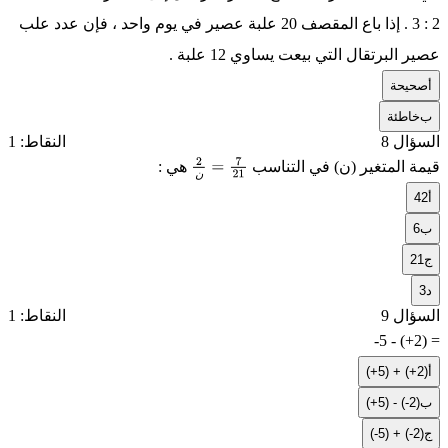
2 : 3 . إذا باع المقصف 20 علبة عصير في يوم واحد ، فإن عدد علب
عصير البرتقال التي بيعت يساوي 12 علبة .
أ
صحيحة
ب
خاطئة
السؤال 8
النقاط: 1
قيمة المتغير (ن) في التناسب
هي :
ن
=
21
7
2
ن
أ
42
ب
6
ج
21
د
3
السؤال 9
النقاط: 1
-5 - (+2) =
أ
(+5) + (+2)
ب
(+5) - (-2)
ج
(-5) + (-2)