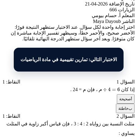
تاريخ الإضافة
2026-04-21
الزيارات
666
المعلم
أ. حسام بيومي
الناشر
Maya Dayoub
اختر إجابة واحدة لكل سؤال. عند الاختيار ستظهر النتيجة فورًا:
الأخضر صحيح، والأحمر خطأ، وسيظهر تفسير الإجابة مباشرة إن
كان متوفرًا. وبعد آخر سؤال ستظهر الدرجة النهائية تلقائيًا.
الاختبار التالي: تمارين تقييمية في مادة الرياضيات
السؤال 1
النقاط: 1
م
إذا كان
، فإن
م = 24
.
م
÷
4
=
6
أ
صحيحة
ب
خاطئة
السؤال 2
النقاط: 1
مثلث النسبة بين زواياه
3 : 4 : 2
، فإن قياس أكبر زاوية في المثلث
يساوي :