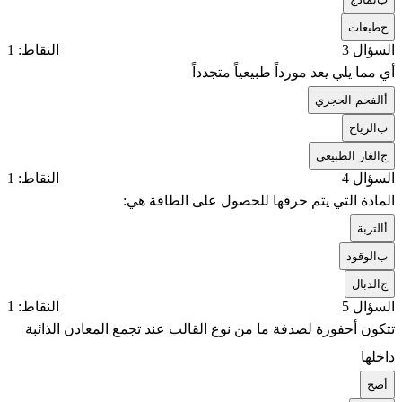
ج
طبعات
السؤال 3
النقاط: 1
أي مما يلي يعد مورداً طبيعياً متجدداً
أ
الفحم الحجري
ب
الرياح
ج
الغاز الطبيعي
السؤال 4
النقاط: 1
المادة التي يتم حرقها للحصول على الطاقة هي:
أ
التربة
ب
الوقود
ج
الدبال
السؤال 5
النقاط: 1
تتكون أحفورة لصدفة ما من نوع القالب عند تجمع المعادن الذائبة
داخلها
أ
صح