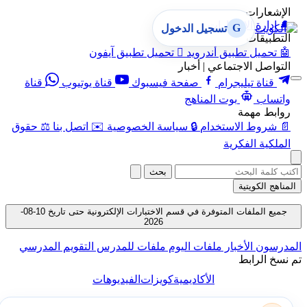
الإشعارات
🔔
إدارة الإشعارات
G
تسجيل الدخول
التطبيقات
🤖
تحميل تطبيق أندرويد

تحميل تطبيق آيفون
التواصل الاجتماعي | أخبار
قناة تيليجرام
صفحة فيسبوك
قناة يوتيوب
قناة
واتساب
بوت المناهج
روابط مهمة
📄
شروط الاستخدام
🔒
سياسة الخصوصية
✉️
اتصل بنا
⚖️
حقوق
الملكية الفكرية
بحث
المناهج الكويتية
جميع الملفات المتوفرة في قسم الاختبارات الإلكترونية حتى تاريخ 10-08-
2026
المدرسون
الأخبار
ملفات اليوم
ملفات للمدرس
التقويم المدرسي
تم نسخ الرابط
الأكاديمية
كويزات
الفيديوهات