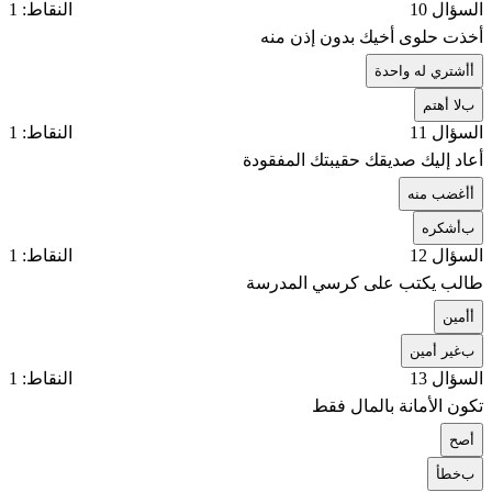
السؤال 10
النقاط: 1
أخذت حلوى أخيك بدون إذن منه
أ
أشتري له واحدة
ب
لا أهتم
السؤال 11
النقاط: 1
أعاد إليك صديقك حقيبتك المفقودة
أ
أغضب منه
ب
أشكره
السؤال 12
النقاط: 1
طالب يكتب على كرسي المدرسة
أ
أمين
ب
غير أمين
السؤال 13
النقاط: 1
تكون الأمانة بالمال فقط
أ
صح
ب
خطأ