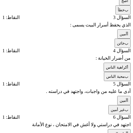
أ
صح
ب
خطأ
السؤال 3
النقاط: 1
الذي يحفظ أسرار البيت يسمى :
أ
أمين
ب
خائن
السؤال 4
النقاط: 1
من أضرار الخيانة :
أ
كراهية الناس
ب
محبة الناس
السؤال 5
النقاط: 1
أدى ما عليه من واجبات، واجتهد في دراسته .
أ
أمين
ب
غير أمين
السؤال 6
النقاط: 1
اجتهد في دراستي ولا أغش في الامتحان ، نوع الأمانة