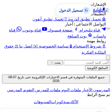
الإشعارات
🔔
إدارة الإشعارات
G
تسجيل الدخول
التطبيقات
🤖
تحميل تطبيق أندرويد

تحميل تطبيق آيفون
التواصل الاجتماعي | أخبار
قناة تيليجرام
صفحة فيسبوك
قناة يوتيوب
قناة
واتساب
بوت المناهج
روابط مهمة
📄
شروط الاستخدام
🔒
سياسة الخصوصية
✉️
اتصل بنا
⚖️
حقوق
الملكية الفكرية
بحث
المناهج الكويتية
جميع الملفات المتوفرة في قسم الاختبارات الإلكترونية حتى تاريخ 07-08-
2026
المدرسون
الأخبار
ملفات اليوم
ملفات للمدرس
التقويم المدرسي
تم نسخ الرابط
الأكاديمية
كويزات
الفيديوهات