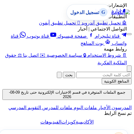
الإشعارات
🔔
إدارة الإشعارات
G
تسجيل الدخول
التطبيقات
🤖
تحميل تطبيق أندرويد

تحميل تطبيق آيفون
التواصل الاجتماعي | أخبار
قناة تيليجرام
صفحة فيسبوك
قناة يوتيوب
قناة
واتساب
بوت المناهج
روابط مهمة
📄
شروط الاستخدام
🔒
سياسة الخصوصية
✉️
اتصل بنا
⚖️
حقوق
الملكية الفكرية
بحث
المناهج الكويتية
جميع الملفات المتوفرة في قسم الاختبارات الإلكترونية حتى تاريخ 09-08-
2026
المدرسون
الأخبار
ملفات اليوم
ملفات للمدرس
التقويم المدرسي
تم نسخ الرابط
الأكاديمية
كويزات
الفيديوهات