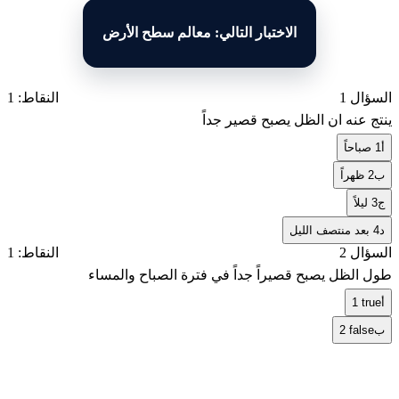
الاختبار التالي: معالم سطح الأرض
السؤال 1
النقاط: 1
ينتج عنه ان الظل يصبح قصير جداً
أ
1 صباحاً
ب
2 ظهراً
ج
3 ليلاً
د
4 بعد منتصف الليل
السؤال 2
النقاط: 1
طول الظل يصبح قصيراً جداً في فترة الصباح والمساء
أ
1 true
ب
2 false