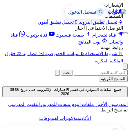
الإشعارات
🔔
إدارة الإشعارات
G
تسجيل الدخول
التطبيقات
🤖
تحميل تطبيق أندرويد

تحميل تطبيق آيفون
التواصل الاجتماعي | أخبار
قناة تيليجرام
صفحة فيسبوك
قناة يوتيوب
قناة
واتساب
بوت المناهج
روابط مهمة
📄
شروط الاستخدام
🔒
سياسة الخصوصية
✉️
اتصل بنا
⚖️
حقوق
الملكية الفكرية
بحث
المناهج الكويتية
جميع الملفات المتوفرة في قسم الاختبارات الإلكترونية حتى تاريخ 06-08-
2026
المدرسون
الأخبار
ملفات اليوم
ملفات للمدرس
التقويم المدرسي
تم نسخ الرابط
الأكاديمية
كويزات
الفيديوهات