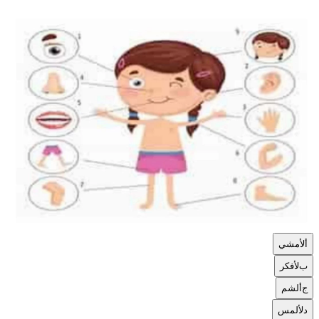
أ
لأمشي
ب
لأفكر
ج
ألشم
د
لألمس