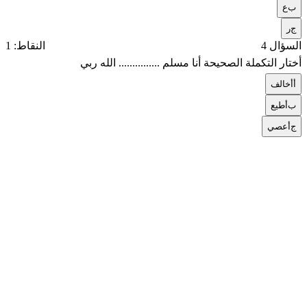
ب
ع
ج
ر
السؤال 4
النقاط: 1
أختار التكملة الصحيحة أنا مسلم ............... الله ربي
أ
أخالف
ب
أطيع
ج
أعصي