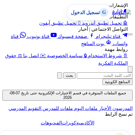
الإشعارات
🔔
إدارة الإشعارات
G
تسجيل الدخول
التطبيقات
🤖
تحميل تطبيق أندرويد

تحميل تطبيق آيفون
التواصل الاجتماعي | أخبار
قناة تيليجرام
صفحة فيسبوك
قناة يوتيوب
قناة
واتساب
بوت المناهج
روابط مهمة
📄
شروط الاستخدام
🔒
سياسة الخصوصية
✉️
اتصل بنا
⚖️
حقوق
الملكية الفكرية
بحث
المناهج الكويتية
جميع الملفات المتوفرة في قسم الاختبارات الإلكترونية حتى تاريخ 07-08-
2026
المدرسون
الأخبار
ملفات اليوم
ملفات للمدرس
التقويم المدرسي
تم نسخ الرابط
الأكاديمية
كويزات
الفيديوهات