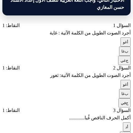
الاختبار التالي: واجب اللغة العربية للصف الأول إعداد الأستاذ
حسن المغازي
السؤال 1
النقاط: 1
أجرد الصوت الطويل من الكلمة الآتية : غاية
أ
غو
ب
غا
ج
غي
السؤال 2
النقاط: 1
أجرد الصوت الطويل من الكلمة الآتية: ثغور
أ
غو
ب
غا
ج
في
السؤال 3
النقاط: 1
أكمل الحرف الناقص غُبا.............
أ
د