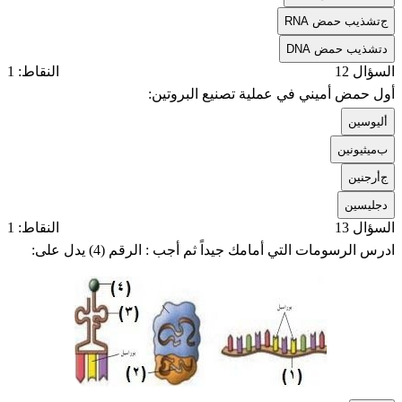
ج
تشذيب حمض RNA
د
تشذيب حمض DNA
السؤال 12
النقاط: 1
أول حمض أميني في عملية تصنيع البروتين:
أ
ليوسين
ب
ميثيونين
ج
أرجنين
د
جليسين
السؤال 13
النقاط: 1
ادرس الرسومات التي أمامك جيداً ثم أجب : الرقم (4) يدل على: