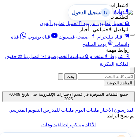
الإشعارات
🔔
إدارة الإشعارات
G
تسجيل الدخول
التطبيقات
🤖
تحميل تطبيق أندرويد

تحميل تطبيق آيفون
التواصل الاجتماعي | أخبار
قناة تيليجرام
صفحة فيسبوك
قناة يوتيوب
قناة
واتساب
بوت المناهج
روابط مهمة
📄
شروط الاستخدام
🔒
سياسة الخصوصية
✉️
اتصل بنا
⚖️
حقوق
الملكية الفكرية
بحث
المناهج الكويتية
جميع الملفات المتوفرة في قسم الاختبارات الإلكترونية حتى تاريخ 09-08-
2026
المدرسون
الأخبار
ملفات اليوم
ملفات للمدرس
التقويم المدرسي
تم نسخ الرابط
الأكاديمية
كويزات
الفيديوهات