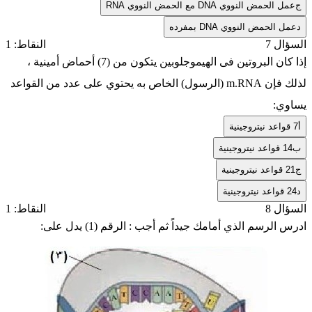
ج
عمل الحمض النووي DNA مع الحمض النووي RNA
د
عمل الحمض النووي DNA بمفرده
السؤال 7
النقاط: 1
إذا كان البروتين فى الهيموجلوبين يتكون من (7) أحماض أمينية ،
لذلك فإن m.RNA (الرسول) الخاص به يحتوي على عدد من القواعد
يساوي:
أ
7 قواعد نيتروجينية
ب
14 قواعد نيتروجينية
ج
21 قواعد نيتروجينية
د
24 قواعد نيتروجينية
السؤال 8
النقاط: 1
ادرس الرسم الذي أمامك جيداً ثم أجب : الرقم (1) يدل على: