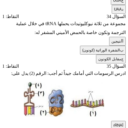
ج
UGA
د
UAA
السؤال 34
النقاط: 1
مجموعة من ثلاثة نيوكليوتيدات يحملها tRNA في خلال عملية
الترجمة وتكون خاصة بالحمض الأميني المشفر له:
أ
أنتيجين
ب
الشفرة الوراثية (كودون)
ج
مقابل الكودون
السؤال 35
النقاط: 1
ادرس الرسومات التي أمامك جيداً ثم أجب: الرقم (2) يدل على:
أ
rRNA