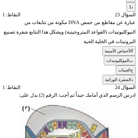
د
1
السؤال 23
النقاط: 1
عبارة عن مقاطع من حمض DNA مكونة من تتابعات من
النيوكليوتيدات (القواعد النيتروجينية) ويشكل هذا التتابع شفرة تصنيع
البروتينات في الخلية الحية
أ
الأحماض الأمينية
ب
النيوكليوتيدات
ج
الجينات
د
الشفرة الوراثية
السؤال 24
النقاط: 1
ادرس الرسم الذي أمامك جيداً ثم أجب: الرقم (2) يدل على: