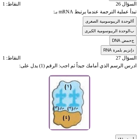
السؤال 26
النقاط: 1
تبدأ عملية الترجمة عندما يرتبط mRNA بـ:
أ
الوحدة الريبوسومية الصغرى
ب
الوحدة الريبوسومية الكبرى
ج
حمض DNA
د
إنزيم بلمرة RNA
السؤال 27
النقاط: 1
ادرس الرسم الذي أمامك جيداً ثم اجب: الرقم (1) يدل على: