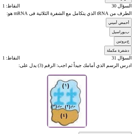
السؤال 30
النقاط: 1
الطرف من tRNA الذي يتكامل مع الشفرة الثلاثية فى mRNA هو:
أ
حمض أميني
ب
يوراسيل
ج
بروتين
د
شفرة مكملة
السؤال 31
النقاط: 1
ادرس الرسم الذي أمامك جيداً ثم اجب: الرقم (3) يدل على: