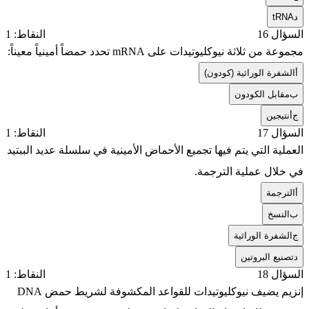
د
tRNA
السؤال 16
النقاط: 1
مجموعة من ثلاثة نيوكليوتيدات على mRNA تحدد حمضاً أمينياً معيناً:
أ
الشفرة الوراثية (كودون)
ب
مقابل الكودون
ج
أنتيجين
السؤال 17
النقاط: 1
العملية التي يتم فيها تجميع الأحماض الأمينية في سلسلة عديد الببتيد
في خلال عملية الترجمة.
أ
الترجمة
ب
النسخ
ج
الشفرة الوراثية
د
تصنيع البروتين
السؤال 18
النقاط: 1
إنزيم يضيف نيوكليوتيدات للقواعد المكشوفة لشريط حمض DNA