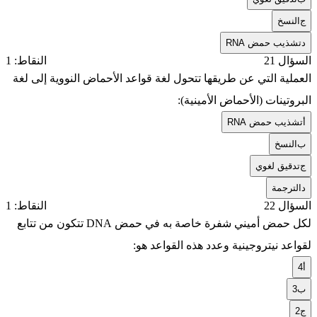
ج
النسخ
د
تشذيب حمض RNA
السؤال 21
النقاط: 1
العملية التي عن طريقها تتحول لغة قواعد الأحماض النووية إلى لغة
البروتينات (الأحماض الأمينية):
أ
تشذيب حمض RNA
ب
النسخ
ج
تدقيق لغوي
د
الترجمة
السؤال 22
النقاط: 1
لكل حمض أميني شفرة خاصة به في حمض DNA تتكون من تتابع
لقواعد نيتروجينية وعدد هذه القواعد هو:
أ
4
ب
3
ج
2