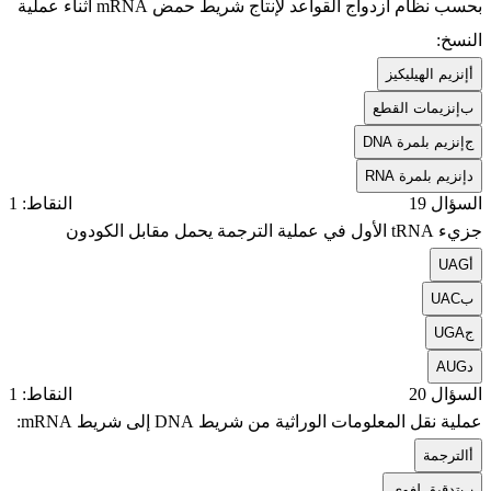
بحسب نظام ازدواج القواعد لإنتاج شريط حمض mRNA أثناء عملية
النسخ:
أ
إنزيم الهيليكيز
ب
إنزيمات القطع
ج
إنزيم بلمرة DNA
د
إنزيم بلمرة RNA
السؤال 19
النقاط: 1
جزيء tRNA الأول في عملية الترجمة يحمل مقابل الكودون
أ
UAG
ب
UAC
ج
UGA
د
AUG
السؤال 20
النقاط: 1
عملية نقل المعلومات الوراثية من شريط DNA إلى شريط mRNA:
أ
الترجمة
ب
تدقيق لغوي