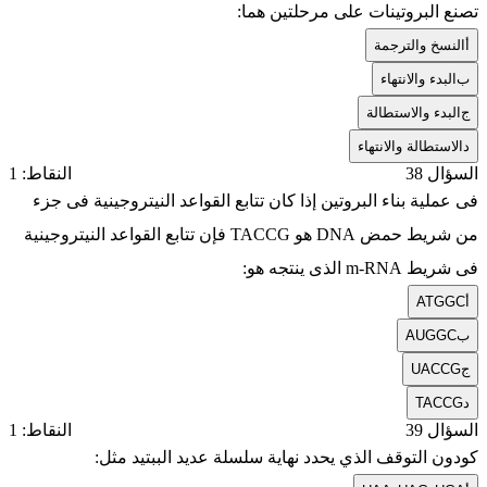
تصنع البروتينات على مرحلتين هما:
أ
النسخ والترجمة
ب
البدء والانتهاء
ج
البدء والاستطالة
د
الاستطالة والانتهاء
السؤال 38
النقاط: 1
فى عملية بناء البروتين إذا كان تتابع القواعد النيتروجينية فى جزء
من شريط حمض DNA هو TACCG فإن تتابع القواعد النيتروجينية
فى شريط m-RNA الذى ينتجه هو:
أ
ATGGC
ب
AUGGC
ج
UACCG
د
TACCG
السؤال 39
النقاط: 1
كودون التوقف الذي يحدد نهاية سلسلة عديد الببتيد مثل: