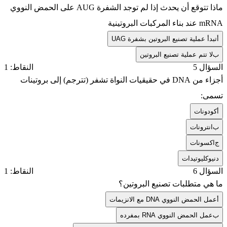
ماذا تتوقع أن يحدث إذا لم توجد الشفرة AUG على الحمض النووي
mRNA عند بناء المركبات البروتينية
أ
تبدأ عملية تصنيع البروتين بشفرة UAG
ب
لا تتم عملية تصنيع البروتين
السؤال 5
النقاط: 1
أجزاء من DNA في حقيقيات النواة تشفر (تترجم) إلى بروتينات
تسمى:
أ
كودونات
ب
انترونات
ج
اكسونات
د
نيوكليوتيدات
السؤال 6
النقاط: 1
ما هي متطلبات تصنيع البروتين؟
أ
عمل الحمض النووي DNA مع الانزيمات
ب
عمل الحمض النووي RNA بمفرده