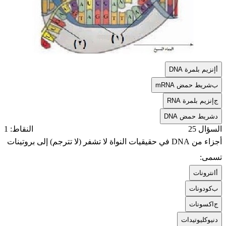
أ
إنزيم بلمرة DNA
ب
شريط حمض mRNA
ج
إنزيم بلمرة RNA
د
شريط حمض DNA
السؤال 25
النقاط: 1
أجزاء من DNA في حقيقيات النواة لا تشفر (لا تترجم) إلى بروتينات
تسمى:
أ
انترونات
ب
كودونات
ج
اكسونات
د
نيوكليوتيدات