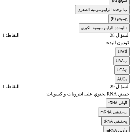
أ
موقع (A)
ب
الوحدة الرايبوسومية الصغرى
ج
موقع (P)
د
الوحدة الرايبوسومية الكبرى
السؤال 28
النقاط: 1
كودون البدء:
أ
UAG
ب
UAA
ج
UGA
د
AUG
السؤال 29
النقاط: 1
حمض RNA يحتوي على انترونات واكسونات:
أ
tRNA أولي
ب
mRNA حقيقي
ج
tRNA حقيقي
د
mRNA أولي