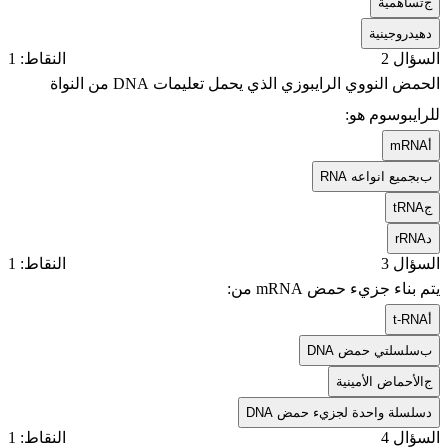
ج
تساهمية
د
هيدروجينية
السؤال 2
النقاط: 1
الحمض النووي الرايبوزي الذي يحمل تعليمات DNA من النواة
للرايبوسوم هو:
أ
mRNA
ب
RNA بجميع انواعه
ج
tRNA
د
rRNA
السؤال 3
النقاط: 1
يتم بناء جزيء حمض mRNA من:
أ
t-RNA
ب
سلسلتي حمض DNA
ج
الأحماض الأمينية
د
سلسلة واحدة لجزيء حمض DNA
السؤال 4
النقاط: 1