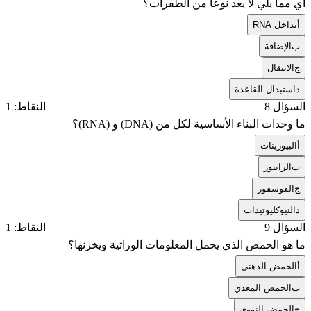
أي مما يلي لا يعد نوعاً من الطفرات؟
أ
تداخل RNA
ب
الإضافة
ج
الانتقال
د
استبدال القاعدة
السؤال 8
النقاط: 1
ما وحدات البناء الأساسية لكل من (DNA) و (RNA)؟
أ
البيورينات
ب
الرايبوز
ج
الفوسفور
د
النيوكليوتيدات
السؤال 9
النقاط: 1
ما هو الحمض الذي يحمل المعلومات الوراثية ويخزنها؟
أ
الحمض الدهني
ب
الحمض المعدي
ج
الحمض النووي