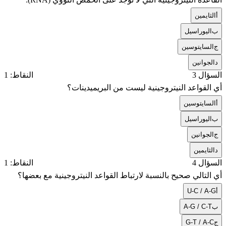
أ
الثايمين
ب
اليوراسيل
ج
السايتوسين
د
الجوانين
السؤال 3
النقاط: 1
أي القواعد النيتروجينية ليست من البريميدينات؟
أ
السايتوسين
ب
اليوراسيل
ج
الجوانين
د
الثايمين
السؤال 4
النقاط: 1
أي التالي صحيح بالنسبة لارتباط القواعد النيتروجينية مع بعضها؟
أ
U-C / A-G
ب
A-G / C-T
ج
G-T / A-C