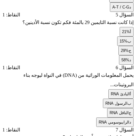
د
A-T / C-G
السؤال 5
النقاط: 1
إذا كانت نسبة الثايمين 29 بالمئة فكم تكون نسبة الأدينين؟
أ
21%
ب
15%
ج
29%
د
58%
السؤال 6
النقاط: 1
يحمل المعلومات الوراثية من (DNA) في النواة ليوجه بناء
البروتينات...
أ
RNA البادئ
ب
RNA الرسول
ج
RNA الناقل
د
RNA الرايبوسومي
السؤال 7
النقاط: 1