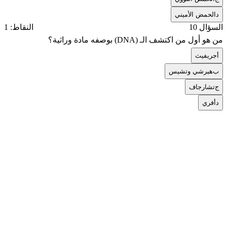
د
الحمض الأميني
السؤال 10
النقاط: 1
من هو أول من اكتشف الـ (DNA) بوصفه مادة وراثية؟
أ
جريفيث
ب
هيرشي وتشيس
ج
تشارجاف
د
أفري