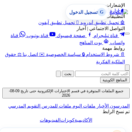
الإشعارات
🔔
إدارة الإشعارات
G
تسجيل الدخول
التطبيقات
🤖
تحميل تطبيق أندرويد

تحميل تطبيق آيفون
التواصل الاجتماعي | أخبار
قناة تيليجرام
صفحة فيسبوك
قناة يوتيوب
قناة
واتساب
بوت المناهج
روابط مهمة
📄
شروط الاستخدام
🔒
سياسة الخصوصية
✉️
اتصل بنا
⚖️
حقوق
الملكية الفكرية
بحث
المناهج الكويتية
جميع الملفات المتوفرة في قسم الاختبارات الإلكترونية حتى تاريخ 09-08-
2026
المدرسون
الأخبار
ملفات اليوم
ملفات للمدرس
التقويم المدرسي
تم نسخ الرابط
الأكاديمية
كويزات
الفيديوهات