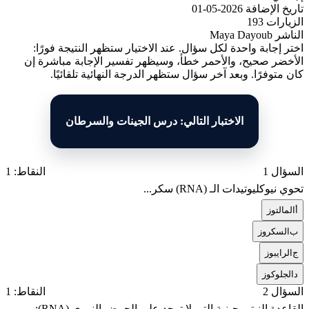
تاريخ الإضافة
2026-05-01
الزيارات
193
الناشر
Maya Dayoub
اختر إجابة واحدة لكل سؤال. عند الاختيار ستظهر النتيجة فورًا:
الأخضر صحيح، والأحمر خطأ، وسيظهر تفسير الإجابة مباشرة إن
كان متوفرًا. وبعد آخر سؤال ستظهر الدرجة النهائية تلقائيًا.
الاختبار التالي: درس الجينات والسرطان
السؤال 1
النقاط: 1
تحوي نيوكليوتيدات الـ (RNA) سكر...
أ
المالتوز
ب
السكروز
ج
الرايبوز
د
الجلوكوز
السؤال 2
النقاط: 1
القاعدة النيتروجينية التي لا توجد على الحمض النووي (RNA):