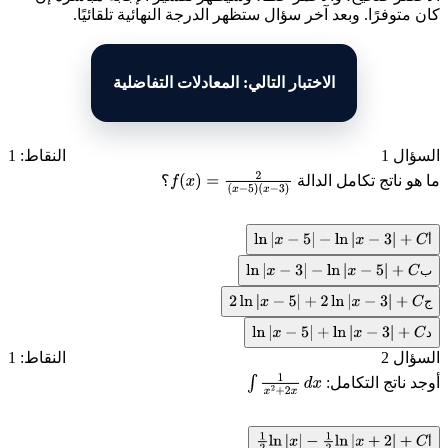
كان متوفرًا. وبعد آخر سؤال ستظهر الدرجة النهائية تلقائيًا.
الاختبار التالي: المعادلات التفاضلية
السؤال 1
النقاط: 1
ما هو ناتج تكامل الدالة
؟
f
(
x
)
=
2
(
x
−
5
)
(
x
−
3
)
أ
ln
|
x
−
5
|
−
ln
|
x
−
3
|
+
C
ب
ln
|
x
−
3
|
−
ln
|
x
−
5
|
+
C
ج
2
ln
|
x
−
5
|
+
2
ln
|
x
−
3
|
+
C
د
ln
|
x
−
5
|
+
ln
|
x
−
3
|
+
C
السؤال 2
النقاط: 1
أوجد ناتج التكامل:
∫
1
x
2
+
2
x
d
x
أ
1
2
ln
|
x
|
−
1
2
ln
|
x
+
2
|
+
C