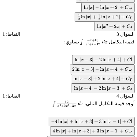
ب
ln
|
x
|
−
ln
|
x
+
2
|
+
C
ج
1
2
ln
|
x
|
+
1
2
ln
|
x
+
2
|
+
C
د
ln
|
x
2
+
2
x
|
+
C
السؤال 3
النقاط: 1
قيمة التكامل
تساوي:
∫
−
x
+
10
x
2
+
x
−
12
d
x
أ
ln
|
x
−
3
|
−
2
ln
|
x
+
4
|
+
C
ب
2
ln
|
x
−
3
|
−
ln
|
x
+
4
|
+
C
ج
ln
|
x
−
3
|
+
2
ln
|
x
+
4
|
+
C
د
ln
|
x
+
4
|
−
2
ln
|
x
−
3
|
+
C
السؤال 4
النقاط: 1
أوجد قيمة التكامل التالي:
∫
12
x
3
+
2
x
2
−
3
x
d
x
أ
−
4
ln
|
x
|
+
ln
|
x
+
3
|
+
3
ln
|
x
−
1
|
+
C
ب
4
ln
|
x
|
+
ln
|
x
+
3
|
+
3
ln
|
x
−
1
|
+
C