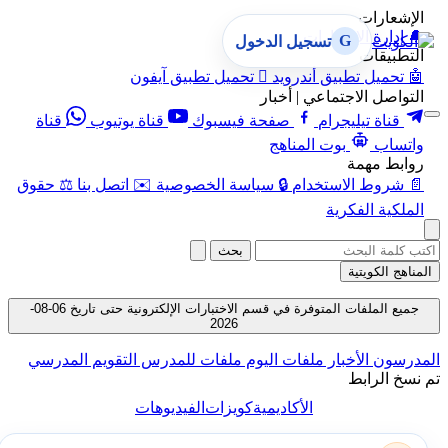
الإشعارات
🔔
إدارة الإشعارات
G
تسجيل الدخول
التطبيقات
🤖
تحميل تطبيق أندرويد

تحميل تطبيق آيفون
التواصل الاجتماعي | أخبار
قناة تيليجرام
صفحة فيسبوك
قناة يوتيوب
قناة
واتساب
بوت المناهج
روابط مهمة
📄
شروط الاستخدام
🔒
سياسة الخصوصية
✉️
اتصل بنا
⚖️
حقوق
الملكية الفكرية
بحث
المناهج الكويتية
جميع الملفات المتوفرة في قسم الاختبارات الإلكترونية حتى تاريخ 06-08-
2026
المدرسون
الأخبار
ملفات اليوم
ملفات للمدرس
التقويم المدرسي
تم نسخ الرابط
الأكاديمية
كويزات
الفيديوهات