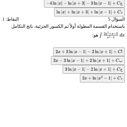
ج
−
4
ln
|
x
|
−
ln
|
x
+
3
|
−
3
ln
|
x
−
1
|
+
C
د
ln
|
x
|
+
ln
|
x
+
3
|
+
ln
|
x
−
1
|
+
C
السؤال 5
النقاط: 1
باستخدام القسمة المطولة أولاً ثم الكسور الجزئية، ناتج التكامل
هو:
∫
2
x
2
+
x
+
3
x
2
−
1
d
x
أ
2
x
+
3
ln
|
x
−
1
|
−
2
ln
|
x
+
1
|
+
C
ب
2
x
−
3
ln
|
x
−
1
|
+
2
ln
|
x
+
1
|
+
C
ج
3
ln
|
x
−
1
|
−
2
ln
|
x
+
1
|
+
C
د
2
x
+
ln
|
x
2
−
1
|
+
C