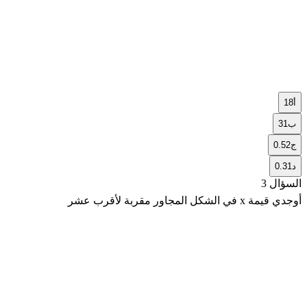
أ
18
ب
31
ج
0.52
د
0.31
السؤال 3
أوجدي قيمة x في الشكل المجاور مقربة لأقرب عشر