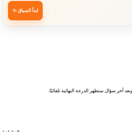
ابدأ السباق ✨
د آخر سؤال ستظهر الدرجة النهائية تلقائيًا.