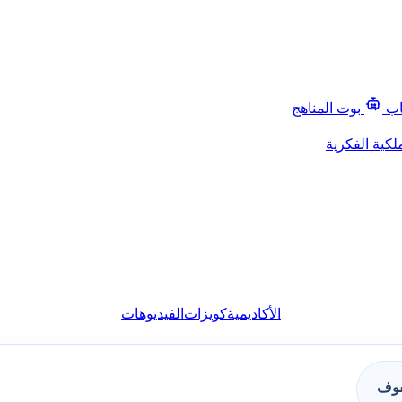
اب
بوت المناهج
لكية الفكرية
الأكاديمية
كويزات
الفيديوهات
فوف