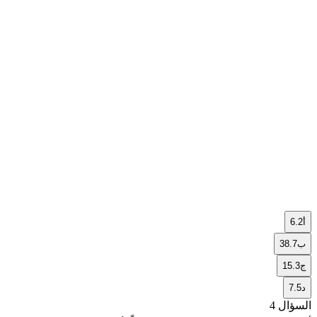
أ
6.2
ب
38.7
ج
15.3
د
7.5
السؤال 4