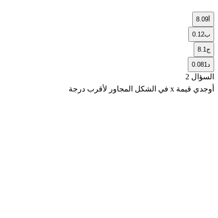
أ
8.09
ب
0.12
ج
8.1
د
0.081
السؤال 2
أوجدي قيمة x في الشكل المجاور لأقرب درجة