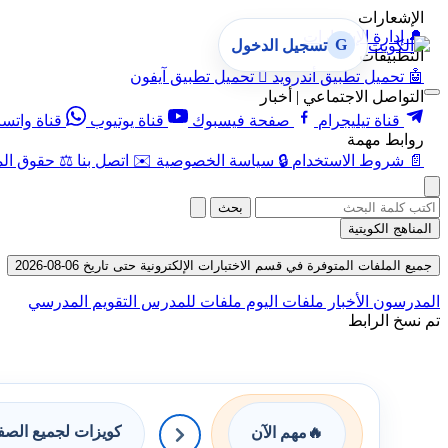
الإشعارات
🔔
إدارة الإشعارات
G
تسجيل الدخول
التطبيقات
🤖
تحميل تطبيق أندرويد

تحميل تطبيق آيفون
التواصل الاجتماعي | أخبار
قناة تيليجرام
صفحة فيسبوك
قناة يوتيوب
قناة واتس
روابط مهمة
📄
شروط الاستخدام
🔒
سياسة الخصوصية
✉️
اتصل بنا
⚖️
حقوق الم
بحث
المناهج الكويتية
جميع الملفات المتوفرة في قسم الاختبارات الإلكترونية حتى تاريخ 06-08-2026
المدرسون
الأخبار
ملفات اليوم
ملفات للمدرس
التقويم المدرسي
تم نسخ الرابط
كويزات لجميع الص
🔥
مهم الآن