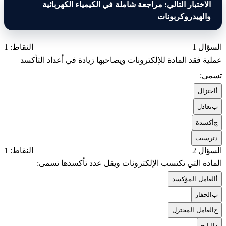
الاختبار التالي: مراجعة شاملة في الكيمياء الكهربائية
والهيدروكربونات
السؤال 1
النقاط: 1
عملية فقد المادة للإلكترونات ويصاحبها زيادة في أعداد التأكسد
تسمى:
أ
اختزال
ب
تعادل
ج
أكسدة
د
ترسیب
السؤال 2
النقاط: 1
المادة التي تكتسب الإلكترونات ويقل عدد تأكسدها تسمى:
أ
العامل المؤكسد
ب
الحفاز
ج
العامل المختزل
د
الناتج