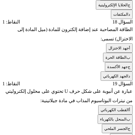
ج
الخلايا الإلكتروليتية
د
المكثفات
السؤال 18
النقاط: 1
الطاقة المصاحبة عند إضافة إلكترون للمادة (ميل المادة إلى
الاختزال) تسمى:
أ
جهد الاختزال
ب
الطاقة الحرة
ج
جهد الأكسدة
د
الجهد الكهربائي
السؤال 19
النقاط: 1
عبارة عن أنبوبة على شكل حرف U تحتوي على محلول إلكتروليتي
من نيترات البوتاسيوم المذاب في مادة جيلاتينية:
أ
القطب الكهربائي
ب
المنحل بالكهرباء
ج
الجسر الملحي