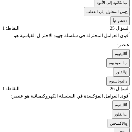
ب
الكاثود إلى الأنود
ج
من المحلول إلى القطب
د
عشوائياً
السؤال 25
النقاط: 1
أقوى العوامل المختزلة في سلسلة جهود الاختزال القياسية هو
عنصر:
أ
الليثيوم
ب
الصوديوم
ج
الفلور
د
البوتاسيوم
السؤال 26
النقاط: 1
أقوى العوامل المؤكسدة في السلسلة الكهروكيميائية هو عنصر:
أ
الليثيوم
ب
الفلور
ج
الأكسجين