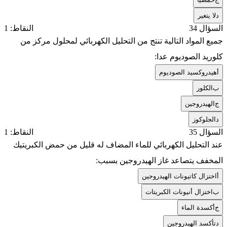
د
لا يتغير
السؤال 34
النقاط: 1
جميع المواد التالية تنتج من التحليل الكهربائي لمحلول مركز من
كلوريد الصوديوم عدا:
أ
هيدروكسيد الصوديوم
ب
الكلور
ج
الهيدروجين
د
الجلوكوز
السؤال 35
النقاط: 1
عند التحليل الكهربائي للماء المضاف له قليل من حمض الكبريتيك
المخفف يتصاعد غاز الهيدروجين بسبب:
أ
اختزال كاتيونات الهيدروجين
ب
اختزال أنيونات الكبريتات
ج
أكسدة الماء
د
تأكسد الهيدروجين