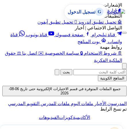
الإشعارات
🔔
إدارة الإشعارات
G
تسجيل الدخول
التطبيقات
🤖
تحميل تطبيق أندرويد

تحميل تطبيق آيفون
التواصل الاجتماعي | أخبار
قناة تيليجرام
صفحة فيسبوك
قناة يوتيوب
قناة
واتساب
بوت المناهج
روابط مهمة
📄
شروط الاستخدام
🔒
سياسة الخصوصية
✉️
اتصل بنا
⚖️
حقوق
الملكية الفكرية
بحث
المناهج الكويتية
جميع الملفات المتوفرة في قسم الاختبارات الإلكترونية حتى تاريخ 06-08-
2026
المدرسون
الأخبار
ملفات اليوم
ملفات للمدرس
التقويم المدرسي
تم نسخ الرابط
الأكاديمية
كويزات
الفيديوهات