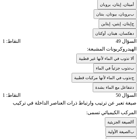
أ
ميثان، إيثان، بروبان
ب
بروبان، بيوتان، بنتان
ج
إيثان، إيثين، إيثاين
د
هكسان، هبتان، أوكتان
السؤال 49
النقاط: 1
الهيدروكربونات المشبعة:
أ
لا تذوب في الماء لأنها غير قطبية
ب
تذوب جزئياً في الماء
ج
تذوب في الماء لأنها مركبات قطبية
د
تتفاعل مع الماء بشدة
السؤال 50
النقاط: 1
صيغة تعبر عن ترتيب وارتباط ذرات العناصر الداخلة في تركيب
المركب الكيميائي تسمى:
أ
الصيغة الجزيئية
ب
الصيغة الأولية