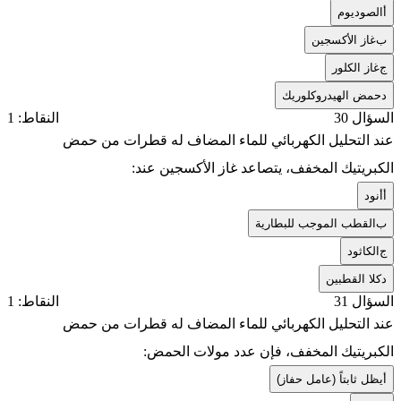
أ
الصوديوم
ب
غاز الأكسجين
ج
غاز الكلور
د
حمض الهيدروكلوريك
السؤال 30
النقاط: 1
عند التحليل الكهربائي للماء المضاف له قطرات من حمض
الكبريتيك المخفف، يتصاعد غاز الأكسجين عند:
أ
أنود
ب
القطب الموجب للبطارية
ج
الكاثود
د
كلا القطبين
السؤال 31
النقاط: 1
عند التحليل الكهربائي للماء المضاف له قطرات من حمض
الكبريتيك المخفف، فإن عدد مولات الحمض:
أ
يظل ثابتاً (عامل حفاز)