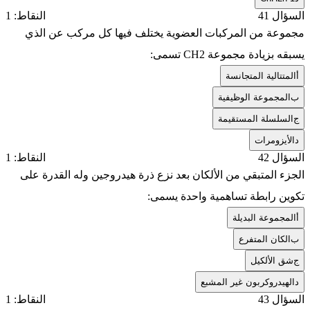
السؤال 41
النقاط: 1
مجموعة من المركبات العضوية يختلف فيها كل مركب عن الذي
يسبقه بزيادة مجموعة CH2 تسمى:
أ
المتتالية المتجانسة
ب
المجموعة الوظيفية
ج
السلسلة المستقيمة
د
الأيزومرات
السؤال 42
النقاط: 1
الجزء المتبقي من الألكان بعد نزع ذرة هيدروجين وله القدرة على
تكوين رابطة تساهمية واحدة يسمى:
أ
المجموعة البديلة
ب
الكان المتفرع
ج
شق الألكيل
د
الهيدروكربون غير المشبع
السؤال 43
النقاط: 1