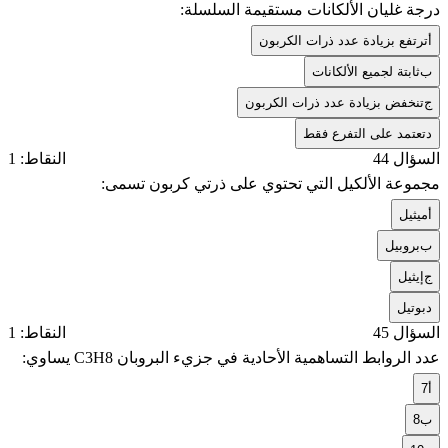
درجة غليان الألكانات مستقيمة السلسلة:
أ
ترتفع بزيادة عدد ذرات الكربون
ب
ثابتة لجميع الألكانات
ج
تنخفض بزيادة عدد ذرات الكربون
د
تعتمد على التفرع فقط
السؤال 44
النقاط: 1
مجموعة الألكيل التي تحتوي على ذرتي كربون تسمى:
أ
ميثيل
ب
بروبيل
ج
إيثيل
د
بوتيل
السؤال 45
النقاط: 1
عدد الروابط التساهمية الأحادية في جزيء البروبان C3H8 يساوي:
أ
7
ب
8