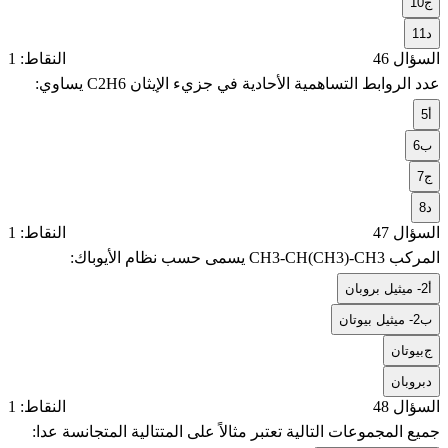
ج
10
د
11
السؤال 46
النقاط: 1
عدد الروابط التساهمية الأحادية في جزيء الإيثان C2H6 يساوي:
أ
5
ب
6
ج
7
د
8
السؤال 47
النقاط: 1
المركب CH3-CH(CH3)-CH3 يسمى حسب نظام الأيوباك:
أ
2- ميثيل بروبان
ب
2- ميثيل بيوتان
ج
بيوتان
د
بروبان
السؤال 48
النقاط: 1
جميع المجموعات التالية تعتبر مثالاً على المتتالية المتجانسة عدا: