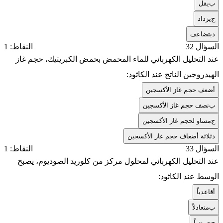
ب
يقل
ج
یزداد
د
يتضاعف
السؤال 32
النقاط: 1
عند التحليل الكهربائي للماء المحمض بحمض الكبريتيك، حجم غاز
الهيدروجين الناتج عند الكاثود:
أ
ضعف حجم غاز الأكسجين
ب
نصف حجم غاز الأكسجين
ج
مساو لحجم غاز الأكسجين
د
ثلاثة أضعاف حجم غاز الأكسجين
السؤال 33
النقاط: 1
عند التحليل الكهربائي لمحلول مركز من كلوريد الصوديوم، يصبح
الوسط عند الكاثود:
أ
قاعدياً
ب
متعادلاً
ج
حمضياً