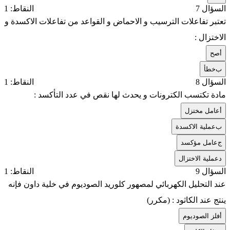
السؤال 7
النقاط: 1
تعتبر تفاعلات الترسيب و الاحماض و القواعد من تفاعلات الاكسدة و
الاختزال :
أ
صح
ب
خطأ
السؤال 8
النقاط: 1
مادة تكتسب الكترونات و يحدث لها نقص في عدد التأكسد :
أ
عامل مختزل
ب
عملية الاكسدة
ج
عامل مؤكسد
د
عملية الاختزال
السؤال 9
النقاط: 1
عند التحليل الكهربائي لمصهور كلوريد الصوديوم في خلية داون فإنه
ينتج عند الكاثود : (مكرر)
أ
فلز الصوديوم