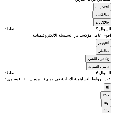
أ
الالكاينات
ب
الالكينات
ج
الالكانات
السؤال 5
النقاط: 1
اقوى عامل مؤكسد في السلسلة الالكتروكيميائية :
أ
الليثيوم
ب
الفلور
ج
كاتيون الليثيوم
د
انيون الفلوريد
السؤال 6
النقاط: 1
عدد الروابط التساهمية الاحادية في جزيء البروبان
H
C
يساوي :
3
8
أ
8
ب
12
ج
10
د
14