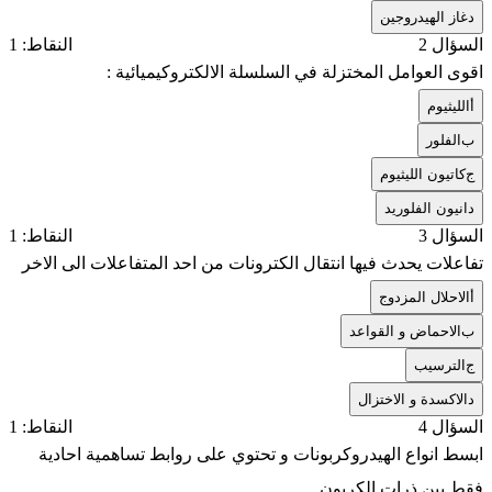
د
غاز الهيدروجين
السؤال 2
النقاط: 1
اقوى العوامل المختزلة في السلسلة الالكتروكيميائية :
أ
الليثيوم
ب
الفلور
ج
كاتيون الليثيوم
د
انيون الفلوريد
السؤال 3
النقاط: 1
تفاعلات يحدث فيها انتقال الكترونات من احد المتفاعلات الى الاخر
أ
الاحلال المزدوج
ب
الاحماض و القواعد
ج
الترسيب
د
الاكسدة و الاختزال
السؤال 4
النقاط: 1
ابسط انواع الهيدروكربونات و تحتوي على روابط تساهمية احادية
فقط بين ذرات الكربون