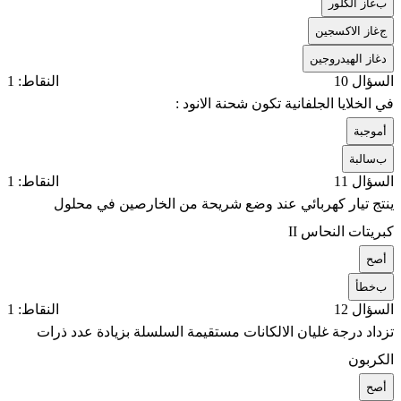
ب
غاز الكلور
ج
غاز الاكسجين
د
غاز الهيدروجين
السؤال 10
النقاط: 1
في الخلايا الجلفانية تكون شحنة الانود :
أ
موجبة
ب
سالبة
السؤال 11
النقاط: 1
ينتج تيار كهربائي عند وضع شريحة من الخارصين في محلول
كبريتات النحاس
II
أ
صح
ب
خطأ
السؤال 12
النقاط: 1
تزداد درجة غليان الالكانات مستقيمة السلسلة بزيادة عدد ذرات
الكربون
أ
صح