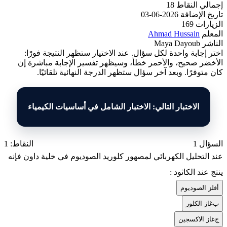
إجمالي النقاط
18
تاريخ الإضافة
2026-06-03
الزيارات
169
المعلم
Ahmad Hussain
الناشر
Maya Dayoub
اختر إجابة واحدة لكل سؤال. عند الاختيار ستظهر النتيجة فورًا:
الأخضر صحيح، والأحمر خطأ، وسيظهر تفسير الإجابة مباشرة إن
كان متوفرًا. وبعد آخر سؤال ستظهر الدرجة النهائية تلقائيًا.
الاختبار التالي: الاختبار الشامل في أساسيات الكيمياء
السؤال 1
النقاط: 1
عند التحليل الكهربائي لمصهور كلوريد الصوديوم في خلية داون فإنه
ينتج عند الكاثود :
أ
فلز الصوديوم
ب
غاز الكلور
ج
غاز الاكسجين