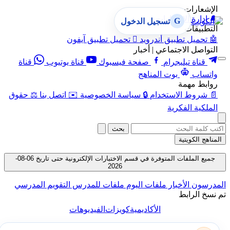
الإشعارات
🔔
إدارة الإشعارات
G
تسجيل الدخول
التطبيقات
🤖
تحميل تطبيق أندرويد

تحميل تطبيق آيفون
التواصل الاجتماعي | أخبار
قناة تيليجرام
صفحة فيسبوك
قناة يوتيوب
قناة
واتساب
بوت المناهج
روابط مهمة
📄
شروط الاستخدام
🔒
سياسة الخصوصية
✉️
اتصل بنا
⚖️
حقوق
الملكية الفكرية
بحث
المناهج الكويتية
جميع الملفات المتوفرة في قسم الاختبارات الإلكترونية حتى تاريخ 06-08-
2026
المدرسون
الأخبار
ملفات اليوم
ملفات للمدرس
التقويم المدرسي
تم نسخ الرابط
الأكاديمية
كويزات
الفيديوهات