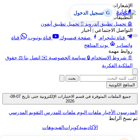
الإشعارات
🔔
إدارة الإشعارات
G
تسجيل الدخول
التطبيقات
🤖
تحميل تطبيق أندرويد

تحميل تطبيق آيفون
التواصل الاجتماعي | أخبار
قناة تيليجرام
صفحة فيسبوك
قناة يوتيوب
قناة
واتساب
بوت المناهج
روابط مهمة
📄
شروط الاستخدام
🔒
سياسة الخصوصية
✉️
اتصل بنا
⚖️
حقوق
الملكية الفكرية
بحث
المناهج الكويتية
جميع الملفات المتوفرة في قسم الاختبارات الإلكترونية حتى تاريخ 07-08-
2026
المدرسون
الأخبار
ملفات اليوم
ملفات للمدرس
التقويم المدرسي
تم نسخ الرابط
الأكاديمية
كويزات
الفيديوهات