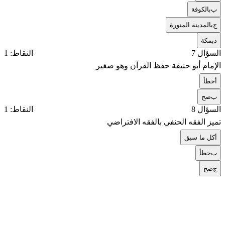
ب
بالكوفة
ج
بالمدينة المنورة
د
بمكة
السؤال 7
النقاط: 1
الإمام أبو حنيفة حفظ القرآن وهو صغير
أ
خطأ
ب
صح
السؤال 8
النقاط: 1
تميز الفقه الحنفي بالفقه الافتراضي
أ
كل ما سبق
ب
خطأ
ج
صح