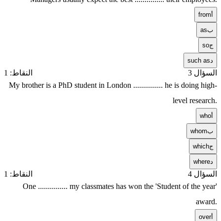
أ
from
ب
as
ج
so
د
such as
السؤال 3
النقاط: 1
My brother is a PhD student in London ............... he is doing high-
level research.
أ
who
ب
whom
ج
which
د
where
السؤال 4
النقاط: 1
One ............... my classmates has won the 'Student of the year'
award.
أ
over