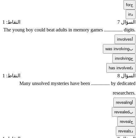
ج
for
د
in
السؤال 7
النقاط: 1
The young boy could beat adults in memory games ............... digits.
أ
involves
ب
was involving
ج
involving
د
has involved
السؤال 8
النقاط: 1
Many unsolved mysteries have been ............... by dedicated
researchers.
أ
revealing
ب
revealed
ج
reveal
د
reveals