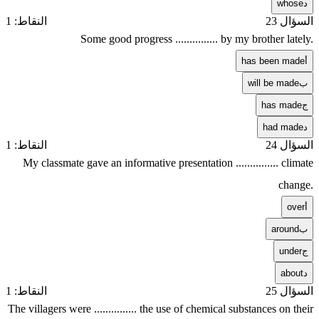
د
whose
السؤال 23
النقاط: 1
Some good progress ............... by my brother lately.
أ
has been made
ب
will be made
ج
has made
د
had made
السؤال 24
النقاط: 1
My classmate gave an informative presentation ............... climate
change.
أ
over
ب
around
ج
under
د
about
السؤال 25
النقاط: 1
The villagers were ............... the use of chemical substances on their