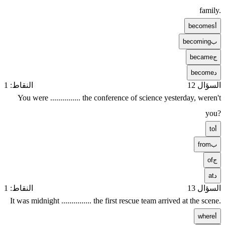
family.
أ
becomes
ب
becoming
ج
became
د
become
السؤال 12
النقاط: 1
You were ............... the conference of science yesterday, weren't
you?
أ
to
ب
from
ج
of
د
at
السؤال 13
النقاط: 1
It was midnight ............... the first rescue team arrived at the scene.
أ
where