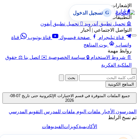
الإشعارات
🔔
إدارة الإشعارات
G
تسجيل الدخول
التطبيقات
🤖
تحميل تطبيق أندرويد

تحميل تطبيق آيفون
التواصل الاجتماعي | أخبار
قناة تيليجرام
صفحة فيسبوك
قناة يوتيوب
قناة
واتساب
بوت المناهج
روابط مهمة
📄
شروط الاستخدام
🔒
سياسة الخصوصية
✉️
اتصل بنا
⚖️
حقوق
الملكية الفكرية
بحث
المناهج الكويتية
جميع الملفات المتوفرة في قسم الاختبارات الإلكترونية حتى تاريخ 07-08-
2026
المدرسون
الأخبار
ملفات اليوم
ملفات للمدرس
التقويم المدرسي
تم نسخ الرابط
الأكاديمية
كويزات
الفيديوهات