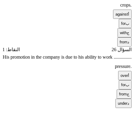
crops.
أ
against
ب
for
ج
with
د
from
السؤال 26
النقاط: 1
His promotion in the company is due to his ability to work ...............
pressure.
أ
over
ب
for
ج
from
د
under