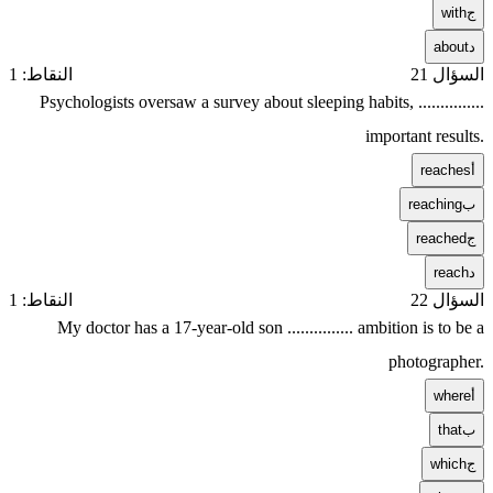
ج
with
د
about
السؤال 21
النقاط: 1
Psychologists oversaw a survey about sleeping habits, ...............
important results.
أ
reaches
ب
reaching
ج
reached
د
reach
السؤال 22
النقاط: 1
My doctor has a 17-year-old son ............... ambition is to be a
photographer.
أ
where
ب
that
ج
which