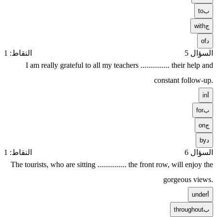
ب
to
ج
with
د
of
السؤال 5
النقاط: 1
I am really grateful to all my teachers ............... their help and
constant follow-up.
أ
in
ب
for
ج
on
د
by
السؤال 6
النقاط: 1
The tourists, who are sitting ............... the front row, will enjoy the
gorgeous views.
أ
under
ب
throughout