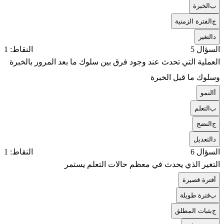
ب
الخبرة
ج
الفترة الزمنية
د
التغير
السؤال 5
النقاط: 1
العملية التي تحدث عند وجود فرق بين سلوك ما بعد المرور بالخبرة
وسلوك ما قبل الخبرة
أ
النمو
ب
التعلم
ج
النضج
د
التعديل
السؤال 6
النقاط: 1
التغير الذي يحدث في معظم حالات التعلم يستمر
أ
فترة قصيرة
ب
فترة طويلة
ج
بثبات المطلق