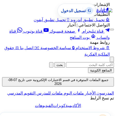
الإشعارات
🔔
إدارة الإشعارات
G
تسجيل الدخول
التطبيقات
🤖
تحميل تطبيق أندرويد

تحميل تطبيق آيفون
التواصل الاجتماعي | أخبار
قناة تيليجرام
صفحة فيسبوك
قناة يوتيوب
قناة
واتساب
بوت المناهج
روابط مهمة
📄
شروط الاستخدام
🔒
سياسة الخصوصية
✉️
اتصل بنا
⚖️
حقوق
الملكية الفكرية
بحث
المناهج الكويتية
جميع الملفات المتوفرة في قسم الاختبارات الإلكترونية حتى تاريخ 07-08-
2026
المدرسون
الأخبار
ملفات اليوم
ملفات للمدرس
التقويم المدرسي
تم نسخ الرابط
الأكاديمية
كويزات
الفيديوهات