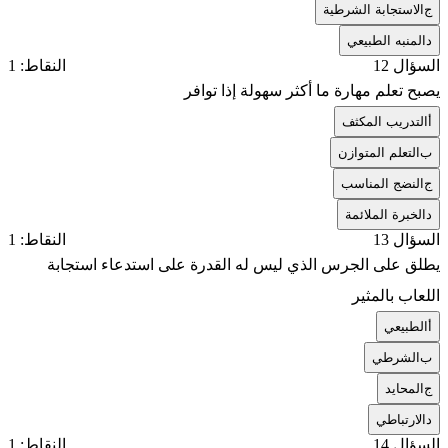
ج
الاستجابة الشرطية
د
المنبه الطبيعي
السؤال 12
النقاط: 1
يصبح تعلم مهارة ما أكثر سهولة إذا توافر
أ
التدريب المكثف
ب
التعلم المتوازن
ج
النضج المناسب
د
الخبرة الملائمة
السؤال 13
النقاط: 1
يطلق على الجرس الذي ليس له القدرة على استدعاء استجابة
اللعاب بالمثير
أ
الطبيعي
ب
الشرطي
ج
المحايد
د
الارتباطي
السؤال 14
النقاط: 1