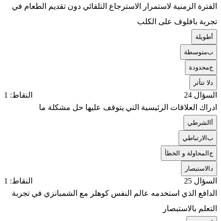
الفترة الزمنية لاستمرار الاسترجاع التلقائي دون تقديم الطعام في
تجربة بافلوف على الكلب
أ
طويلة
ب
متوسطة
ج
محدودة
د
لا تتأثر
السؤال 24
النقاط: 1
ادراك العلاقات الرئيسية التي يتوقف عليها حل مشكلة ما
أ
الشرطي
ب
الارتباطي
ج
المحاولة و الخطأ
د
الاستبصار
السؤال 25
النقاط: 1
الدافع الذي استخدمه عالم النفس كوهلر مع الشمبانزي في تجربة
التعلم بالاستبصار