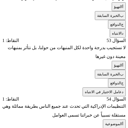
أ
التهيؤ
ب
الخبرة السابقة
ج
الدوافع
د
الانتباه
السؤال 53
النقاط: 1
لا نستجيب بدرجة واحدة لكل المنبهات من حولنا، بل نتأثر بمنبهات
معينة دون غيرها
أ
التهيؤ
ب
الخبرة السابقة
ج
الدوافع
د
عامل الاختيار في الانتباه
السؤال 54
النقاط: 1
التنظيمات الإدراكية التي تحدث عند جميع الناس بطريقة مماثلة وهي
مستقلة نسبياً عن خبراتنا تسمى العوامل
أ
الموضوعية