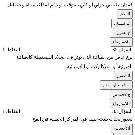
فقدان طبيعي جزئي أو كلي ، مؤقت أو دائم لما اكتسبناه وحفظناه
أ
التذكر
ب
النسيان
ج
التخزين
د
الاسترجاع
السؤال 36
النقاط: 1
نوع خاص من الطاقة التي تؤثر في الخلايا المستقبلة كالطاقة
الضوئية أو الميكانيكية أو الكيميائية
أ
التفسير
ب
المنبه أو المثير
ج
الاحساس
د
الاسترجاع
السؤال 37
النقاط: 1
شعور يحدث نتيجة تنبيه في المراكز الحسية في المخ
أ
الإحساس