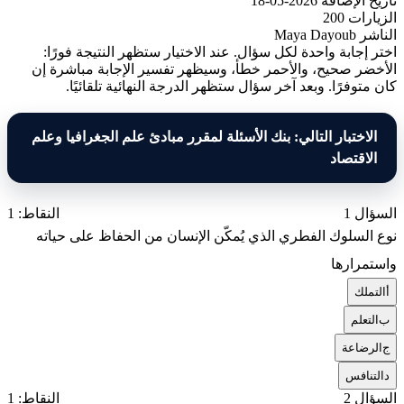
تاريخ الإضافة
2026-05-18
الزيارات
200
الناشر
Maya Dayoub
اختر إجابة واحدة لكل سؤال. عند الاختيار ستظهر النتيجة فورًا:
الأخضر صحيح، والأحمر خطأ، وسيظهر تفسير الإجابة مباشرة إن
كان متوفرًا. وبعد آخر سؤال ستظهر الدرجة النهائية تلقائيًا.
الاختبار التالي: بنك الأسئلة لمقرر مبادئ علم الجغرافيا وعلم
الاقتصاد
السؤال 1
النقاط: 1
نوع السلوك الفطري الذي يُمكّن الإنسان من الحفاظ على حياته
واستمرارها
أ
التملك
ب
التعلم
ج
الرضاعة
د
التنافس
السؤال 2
النقاط: 1