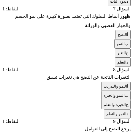
د
بدون ثبات
السؤال 7
النقاط: 1
ظهور أنماط السلوك التي تعتمد بصورة كبيرة على نمو الجسم
والجهاز العصبي والوراثة
أ
النضج
ب
النمو
ج
التغير
د
التعلم
السؤال 8
النقاط: 1
التغيرات الناتجة عن النضج هي تغيرات تسبق
أ
النمو والتدريب
ب
النمو والخبرة
ج
الخبرة والتعلم
د
النمو والتعلم
السؤال 9
النقاط: 1
يرجع النضج إلى العوامل