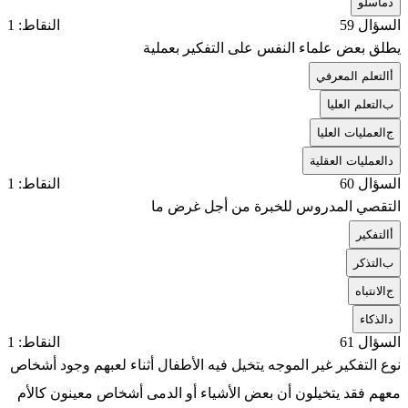
د
ماسلو
السؤال 59
النقاط: 1
يطلق بعض علماء النفس على التفكير بعملية
أ
التعلم المعرفي
ب
التعلم العليا
ج
العمليات العليا
د
العمليات العقلية
السؤال 60
النقاط: 1
التقصي المدروس للخبرة من أجل غرض ما
أ
التفكير
ب
التذكر
ج
الانتباه
د
الذكاء
السؤال 61
النقاط: 1
نوع التفكير غير الموجه يتخيل فيه الأطفال أثناء لعبهم وجود أشخاص
معهم فقد يتخيلون أن بعض الأشياء أو الدمى أشخاص معينون كالأم