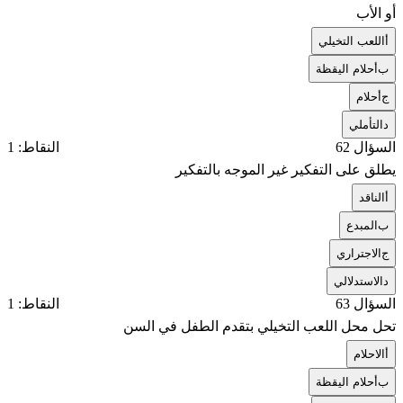
أو الأب
أ
اللعب التخيلي
ب
أحلام اليقظة
ج
أحلام
د
التأملي
السؤال 62
النقاط: 1
يطلق على التفكير غير الموجه بالتفكير
أ
الناقد
ب
المبدع
ج
الاجتراري
د
الاستدلالي
السؤال 63
النقاط: 1
تحل محل اللعب التخيلي بتقدم الطفل في السن
أ
الاحلام
ب
أحلام اليقظة