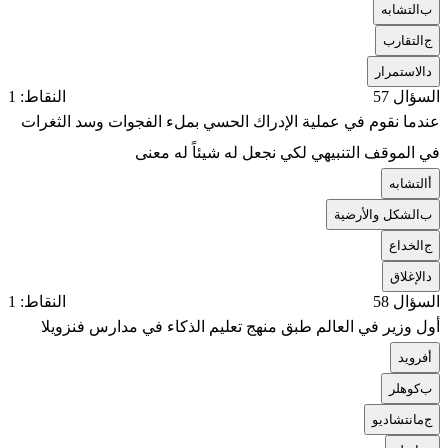
ب
التشابه
ج
التقارب
د
الاستمرار
السؤال 57
النقاط: 1
عندما نقوم في عملية الإدراك الحسي بملء الفجوات وسد الثغرات
في الموقف التنبيهي لكي نجعل له شيئاً له معنى
أ
التشابه
ب
الشكل والأرضية
ج
الخداع
د
الإغلاق
السؤال 58
النقاط: 1
أول وزير في العالم طبق منهج تعليم الذكاء في مدارس فنزويلا
أ
فرويد
ب
كوهلر
ج
مانتشاديو