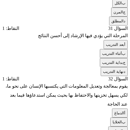
ب
الكل
ج
المرن
د
المطلق
السؤال 31
النقاط: 1
المرحلة التي يؤدي فيها الإرشاد إلى أحسن النتائج
أ
بعد التدريب
ب
أثناء التدريب
ج
بداية التدريب
د
نهاية التدريب
السؤال 32
النقاط: 1
يقوم بمعالجة وتعديل المعلومات التي يكتسبها الإنسان على نحو ما،
لكي يسهل تخزينها والاحتفاظ بها بحيث يمكن استدعاؤها فيما بعد
عند الحاجة
أ
الدماغ
ب
الخلايا