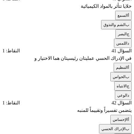
خلايا تتأثر بالمواد الكيميائية
أ
السمع
ب
الشم والتذوق
ج
البصر
د
اللمس
السؤال 41
النقاط: 1
في الإدراك الحسي عمليتان رئيسيتان هما الاختيار و
أ
التنظيم
ب
الحواس
ج
الانتباه
د
الوعي
السؤال 42
النقاط: 1
يتضمن تفسيراً وتقييماً للمنبه
أ
الإحساس
ب
الإدراك الحسي