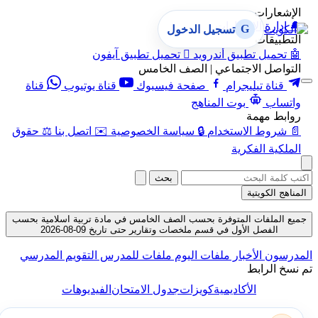
الإشعارات
🔔
إدارة الإشعارات
G
تسجيل الدخول
التطبيقات
🤖
تحميل تطبيق أندرويد

تحميل تطبيق آيفون
التواصل الاجتماعي | الصف الخامس
قناة تيليجرام
صفحة فيسبوك
قناة يوتيوب
قناة
واتساب
بوت المناهج
روابط مهمة
📄
شروط الاستخدام
🔒
سياسة الخصوصية
✉️
اتصل بنا
⚖️
حقوق
الملكية الفكرية
بحث
المناهج الكويتية
جميع الملفات المتوفرة بحسب الصف الخامس في مادة تربية اسلامية بحسب
الفصل الأول في قسم ملخصات وتقارير حتى تاريخ 09-08-2026
المدرسون
الأخبار
ملفات اليوم
ملفات للمدرس
التقويم المدرسي
تم نسخ الرابط
الأكاديمية
كويزات
جدول الامتحان
الفيديوهات