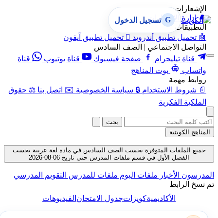
الإشعارات
🔔
إدارة الإشعارات
G
تسجيل الدخول
التطبيقات
🤖
تحميل تطبيق أندرويد

تحميل تطبيق آيفون
التواصل الاجتماعي | الصف السادس
قناة تيليجرام
صفحة فيسبوك
قناة يوتيوب
قناة
واتساب
بوت المناهج
روابط مهمة
📄
شروط الاستخدام
🔒
سياسة الخصوصية
✉️
اتصل بنا
⚖️
حقوق
الملكية الفكرية
بحث
المناهج الكويتية
جميع الملفات المتوفرة بحسب الصف السادس في مادة لغة عربية بحسب
الفصل الأول في قسم ملفات المدرس حتى تاريخ 06-08-2026
المدرسون
الأخبار
ملفات اليوم
ملفات للمدرس
التقويم المدرسي
تم نسخ الرابط
الأكاديمية
كويزات
جدول الامتحان
الفيديوهات