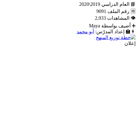
📘
العام الدراسي
2019\2020
🆔
رقم الملف
9091
👁
المشاهدات
2,933
➕
أضيف بواسطة
Maya
👨‍🏫
إعداد المدرّس:
أبو محمد
إعلان