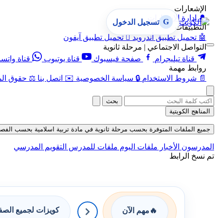
الإشعارات
🔔
إدارة الإشعارات
G
تسجيل الدخول
التطبيقات
🤖
تحميل تطبيق أندرويد

تحميل تطبيق آيفون
التواصل الاجتماعي | مرحلة ثانوية
قناة تيليجرام
صفحة فيسبوك
قناة يوتيوب
قناة واتس
روابط مهمة
📄
شروط الاستخدام
🔒
سياسة الخصوصية
✉️
اتصل بنا
⚖️
حقوق الم
بحث
المناهج الكويتية
جميع الملفات المتوفرة بحسب مرحلة ثانوية في مادة تربية اسلامية بحسب الفصل الأو
المدرسون
الأخبار
ملفات اليوم
ملفات للمدرس
التقويم المدرسي
تم نسخ الرابط
كويزات لجميع الص
🔥
مهم الآن